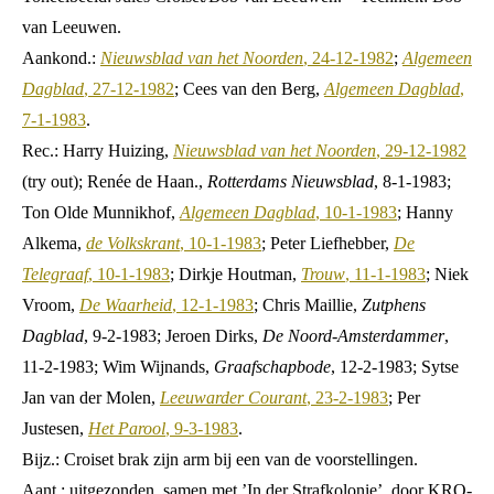
van Leeuwen.
Aankond.:
Nieuwsblad van het Noorden
, 24-12-1982
;
Algemeen
Dagblad
, 27-12-1982
; Cees van den Berg,
Algemeen Dagblad
,
7-1-1983
.
Rec.: Harry Huizing,
Nieuwsblad van het Noorden
, 29-12-1982
(try out); Renée de Haan.,
Rotterdams Nieuwsblad
, 8-1-1983;
Ton Olde Munnikhof,
Algemeen Dagblad
, 10-1-1983
; Hanny
Alkema,
de Volkskrant
, 10-1-1983
; Peter Liefhebber,
De
Telegraaf
, 10-1-1983
; Dirkje Houtman,
Trouw
, 11-1-1983
; Niek
Vroom,
De Waarheid
, 12-1-1983
; Chris Maillie,
Zutphens
Dagblad
, 9-2-1983; Jeroen Dirks,
De Noord-Amsterdammer
,
11-2-1983; Wim Wijnands,
Graafschapbode
, 12-2-1983; Sytse
Jan van der Molen,
Leeuwarder Courant
, 23-2-1983
; Per
Justesen,
Het Parool
, 9-3-1983
.
Bijz.: Croiset brak zijn arm bij een van de voorstellingen.
Aant.: uitgezonden, samen met ’In der Strafkolonie’, door KRO-