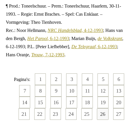
¶ Prod.: Toneelschuur. – Prem.: Toneelschuur, Haarlem, 30-11-
1993. – Regie: Ernst Braches. – Spel: Cas Enklaar. –
Vormgeving: Theo Tienhoven.
Rec.: Noor Hellmann,
NRC Handelsblad
, 4-12-1993
; Hans van
den Bergh,
Het Parool
, 6-12-1993
; Marian Buijs,
de Volkskrant
,
6-12-1993; P.L. [Peter Liefhebber],
De Telegraaf
, 6-12-1993
;
Hans Oranje,
Trouw
, 7-12-1993
.
1
2
3
4
5
6
Pagina's:
7
8
9
10
11
12
13
14
15
16
17
18
19
20
21
22
23
24
25
26
27