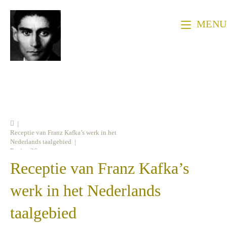
Ga
naar
MENU
inhoud
|
Receptie van Franz Kafka’s werk in het
Nederlands taalgebied
|
Pagina 26
Receptie van Franz Kafka’s
werk in het Nederlands
taalgebied