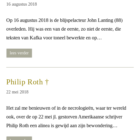
Bericht
16 augustus 2018
gepubliceerd
op:
Op 16 augustus 2018 is de blijspelacteur John Lanting (88)
overleden. Hij was een van de eerste, zo niet de eerste, die
teksten van Kafka voor toneel bewerkte en op…
john
lees verder
lanting
†
Philip Roth †
Bericht
22 mei 2018
gepubliceerd
op:
Het zal me benieuwen of in de necrologieën, waar ter wereld
ook, over de op 22 mei jl. gestorven Amerikaanse schrijver
Philip Roth een alinea is gewijd aan zijn bewondering…