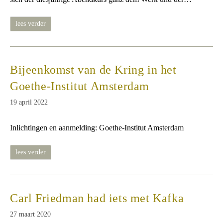
kafkas
lees verder
welten
und
wirkung
Bijeenkomst van de Kring in het
Goethe-Institut Amsterdam
Bericht
19 april 2022
gepubliceerd
op:
Inlichtingen en aanmelding: Goethe-Institut Amsterdam
bijeenkomst
lees verder
van
de
kring
in
het
goethe-
Carl Friedman had iets met Kafka
institut
amsterdam
Bericht
27 maart 2020