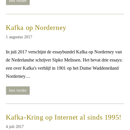
philip
lees verder
roth
†
Kafka op Norderney
Bericht
1 augustus 2017
gepubliceerd
op:
In juli 2017 verschijnt de essaybundel Kafka op Norderney van
de Nederlandse schrijver Sipko Melissen. Het bevat drie essays:
een over Kafka's verblijf in 1901 op het Duitse Waddeneiland
Norderney…
kafka
lees verder
op
norderney
Kafka-Kring op Internet al sinds 1995!
Bericht
4 juli 2017