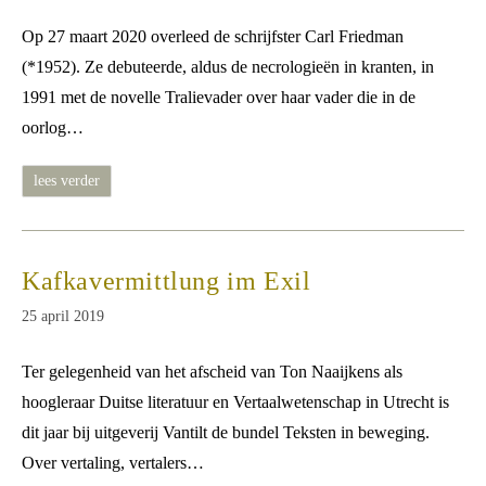
gepubliceerd
op:
Op 27 maart 2020 overleed de schrijfster Carl Friedman
(*1952). Ze debuteerde, aldus de necrologieën in kranten, in
1991 met de novelle Tralievader over haar vader die in de
oorlog…
carl
lees verder
friedman
had
iets
met
kafka
Kafkavermittlung im Exil
Bericht
25 april 2019
gepubliceerd
op:
Ter gelegenheid van het afscheid van Ton Naaijkens als
hoogleraar Duitse literatuur en Vertaalwetenschap in Utrecht is
dit jaar bij uitgeverij Vantilt de bundel Teksten in beweging.
Over vertaling, vertalers…