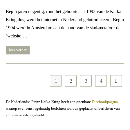
gepubliceerd
op:
Begin jaren negentig, rond het geboortejaar 1992 van de Kafka-
Kring dus, werd het internet in Nederland geïntroduceerd. Begin
1994 werd in Amsterdam aan de hand van de stad-metafoor de
‘website’…
kafka-
lees verder
kring
op
internet
al
sinds
1995!
1
2
3
4
Naar vol
De Nederlandse Franz Kafka-Kring heeft een openbare
Facebookpagina
waarop eveneens regelmatig berichten worden geplaatst of berichten van
anderen worden gedeeld.