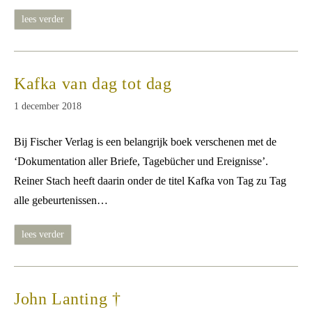
kafkavermittlung
lees verder
im
exil
Kafka van dag tot dag
Bericht
1 december 2018
gepubliceerd
op:
Bij Fischer Verlag is een belangrijk boek verschenen met de
‘Dokumentation aller Briefe, Tagebücher und Ereignisse’.
Reiner Stach heeft daarin onder de titel Kafka von Tag zu Tag
alle gebeurtenissen…
kafka
lees verder
van
dag
tot
dag
John Lanting †