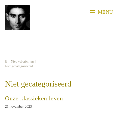
Ga
naar
MENU
inhoud
|
Nieuwsberichten
|
Niet gecategoriseerd
Niet gecategoriseerd
Onze klassieken leven
Bericht
21 november 2023
gepubliceerd