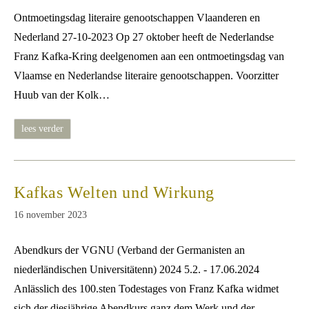
op:
Ontmoetingsdag literaire genootschappen Vlaanderen en
Nederland 27-10-2023 Op 27 oktober heeft de Nederlandse
Franz Kafka-Kring deelgenomen aan een ontmoetingsdag van
Vlaamse en Nederlandse literaire genootschappen. Voorzitter
Huub van der Kolk…
onze
lees verder
klassieken
leven
Kafkas Welten und Wirkung
Bericht
16 november 2023
gepubliceerd
op:
Abendkurs der VGNU (Verband der Germanisten an
niederländischen Uni­versitätenn) 2024 5.2. - 17.06.2024
Anlässlich des 100.sten Todestages von Franz Kafka widmet
sich der diesjährige Abendkurs ganz dem Werk und der…