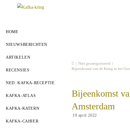
Ga
naar
inhoud
HOME
NIEUWSBERICHTEN
ARTIKELEN
|
Niet gecategoriseerd
|
Bijeenkomst van de Kring in het Goe
RECENSIES
NED. KAFKA-RECEPTIE
Bijeenkomst van
KAFKA-ATLAS
Amsterdam
KAFKA-KATERN
Bericht
19 april 2022
gepubliceerd
KAFKA-CAHIER
op: