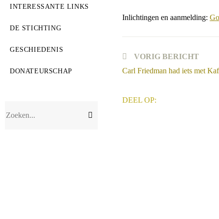
INTERESSANTE LINKS
Inlichtingen en aanmelding:
Go
DE STICHTING
GESCHIEDENIS
Lees
VORIG BERICHT
meer
Carl Friedman had iets met Ka
DONATEURSCHAP
artikelen
Verzend
Zoeken...
zoekopdracht