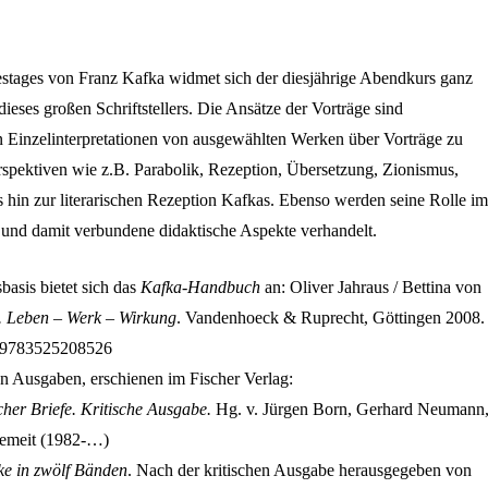
estages von Franz Kafka widmet sich der diesjährige Abendkurs ganz
ses großen Schriftstellers. Die Ansätze der Vorträge sind
n Einzelinterpretationen von ausgewählten Werken über Vorträge zu
spektiven wie z.B. Parabolik, Rezeption, Übersetzung, Zionismus,
is hin zur literarischen Rezeption Kafkas. Ebenso werden seine Rolle im
 und damit verbundene didaktische Aspekte verhandelt.
asis bietet sich das
Kafka-Handbuch
an: Oliver Jahraus / Bettina von
 Leben – Werk – Wirkung
. Vandenhoeck & Ruprecht, Göttingen 2008.
: 9783525208526
en Ausgaben, erschienen im Fischer Verlag:
cher Briefe. Kritische Ausgabe.
Hg. v. Jürgen Born, Gerhard Neumann
lemeit (1982-…)
e in zwölf Bänden
. Nach der kritischen Ausgabe herausgegeben von