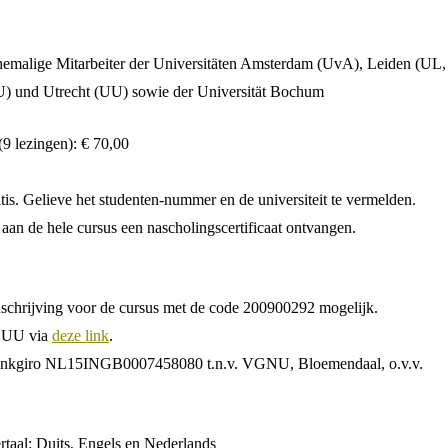
ehemalige Mitarbeiter der Universitäten Amsterdam (UvA), Leiden (UL,
) und Utrecht (UU) sowie der Universität Bochum
(9 lezingen): € 70,00
tis. Gelieve het studenten-nummer en de universiteit te vermelden.
an de hele cursus een nascholingscertificaat ontvangen.
schrijving voor de cursus met de
code 200900292
mogelijk.
e UU
via
deze link
.
ankgiro NL15INGB0007458080 t.n.v. VGNU, Bloemendaal, o.v.v.
taal
: Duits, Engels en Nederlands