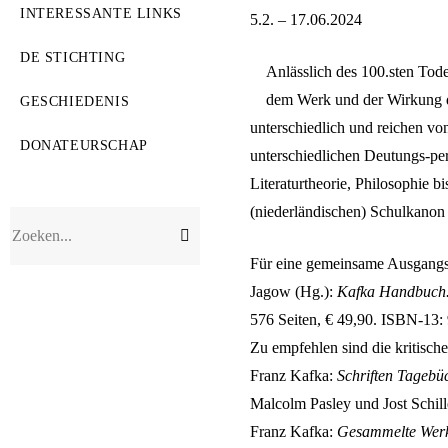
INTERESSANTE LINKS
5.2. – 17.06.2024
DE STICHTING
Anlässlich des 100.sten Tod
dem Werk und der Wirkung die
GESCHIEDENIS
unterschiedlich und reichen vo
DONATEURSCHAP
unterschiedlichen Deutungs-per
Literaturtheorie, Philosophie b
(niederländischen) Schulkanon
Verzend
Zoeken...
zoekopdracht
Für eine gemeinsame Ausgangsb
Jagow (Hg.):
Kafka Handbuch.
576 Seiten, € 49,90. ISBN-13
Zu empfehlen sind die kritisch
Franz Kafka:
Schriften Tagebü
Malcolm Pasley und Jost Schil
Franz Kafka:
Gesammelte Werk