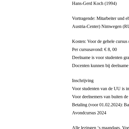
Hans-Gerd Koch (1994)
Vortragende
: Mitarbeiter und 
Austria-Center) Nimwegen (RU
Kosten
: Voor de gehele cursus 
Per cursusavond: € 8, 00
Deelname
is voor studenten gra
Docenten
kunnen bij deelname a
Inschrijving
Voor
studenten
van de UU is in
Voor deelnemers van
buiten d
Betaling (voor 01.02.2024)
: B
Avondcursus 2024
Alle lezingen
‘s
maandags
.
Voer