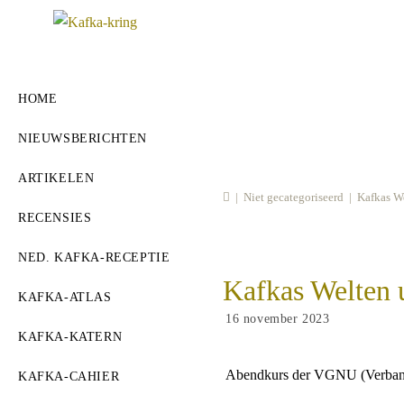
Ga
naar
inhoud
HOME
NIEUWSBERICHTEN
ARTIKELEN
|
Niet gecategoriseerd
|
Kafkas W
RECENSIES
NED. KAFKA-RECEPTIE
Kafkas Welten
KAFKA-ATLAS
Bericht
16 november 2023
gepubliceerd
KAFKA-KATERN
op:
Abendkurs der VGNU (Verband 
KAFKA-CAHIER