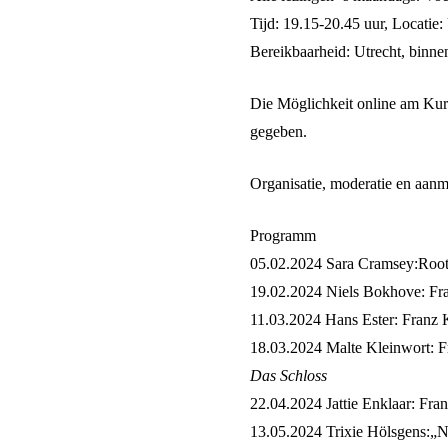
Tijd
: 19.15-20.45 uur,
Locatie
:
Bereikbaarheid
: Utrecht, binne
Die Möglichkeit online am Kurs
gegeben.
Organisatie, moderatie en aanm
Programm
05.02.2024
Sara Cramsey:Roote
19.02.2024
Niels Bokhove: Fra
11.03.2024
Hans Ester: Franz K
18.03
.
2024
Malte Kleinwort: F
Das Schloss
22.04.2024
Jattie Enklaar: Fr
13.05.2024
Trixie Hölsgens:„N