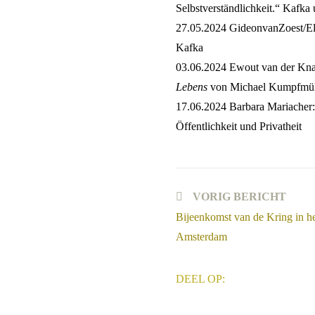
Selbstverständlichkeit.“ Kafk
27.05.2024
GideonvanZoest/Eli
Kafka
03.06.2024
Ewout van der Knaa
Lebens
von Michael Kumpfmül
17.06.2024
Barbara Mariacher:
Öffentlichkeit und Privatheit
Lees
VORIG BERICHT
meer
Bijeenkomst van de Kring in he
artikelen
Amsterdam