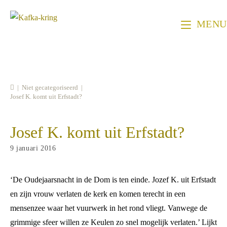
Ga
naar
MENU
inhoud
|
Niet gecategoriseerd
|
Josef K. komt uit Erfstadt?
Josef K. komt uit Erfstadt?
Bericht
9 januari 2016
gepubliceerd
op:
‘De Oudejaarsnacht in de Dom is ten einde. Jozef K. uit Erfstadt
en zijn vrouw verlaten de kerk en komen terecht in een
mensenzee waar het vuurwerk in het rond vliegt. Vanwege de
grimmige sfeer willen ze Keulen zo snel mogelijk verlaten.’ Lijkt