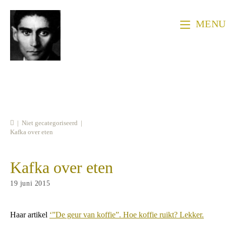
Ga
naar
MENU
inhoud
|
Niet gecategoriseerd
|
Kafka over eten
Kafka over eten
Bericht
19 juni 2015
gepubliceerd
op:
Haar artikel
‘”De geur van koffie”. Hoe koffie ruikt? Lekker.