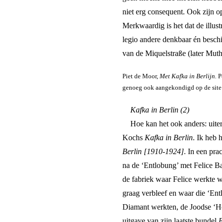
niet erg consequent. Ook zijn o
Merkwaardig is het dat de illust
legio andere denkbaar én beschi
van de Miquelstraße (later Muth
Piet de Moor,
Met Kafka in Berlijn.
P
genoeg ook aangekondigd op de site v
Kafka in Berlin (2)
Hoe kan het ook anders: uiter
Kochs
Kafka in Berlin
. Ik heb 
Berlin [1910-1924]
. In een pr
na de ‘Entlobung’ met Felice Ba
de fabriek waar Felice werkte w
graag verbleef en waar die ‘En
Diamant werkten, de Joodse ‘Hoc
uitgave van zijn laatste bundel
E