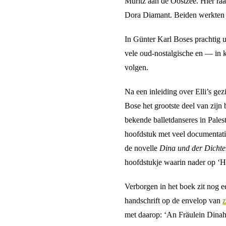
Müritz aan de Oostzee. Hier raa
Dora Diamant. Beiden werkten i
In Günter Karl Boses prachtig
vele oud-nostalgische en — in k
volgen.
Na een inleiding over Elli’s ge
Bose het grootste deel van zijn
bekende balletdanseres in Palesti
hoofdstuk met veel documentatie
de novelle
Dina und der Dichte
hoofdstukje waarin nader op ‘
Verborgen in het boek zit nog ee
handschrift op de envelop van
z
met daarop: ‘An Fräulein Dinah