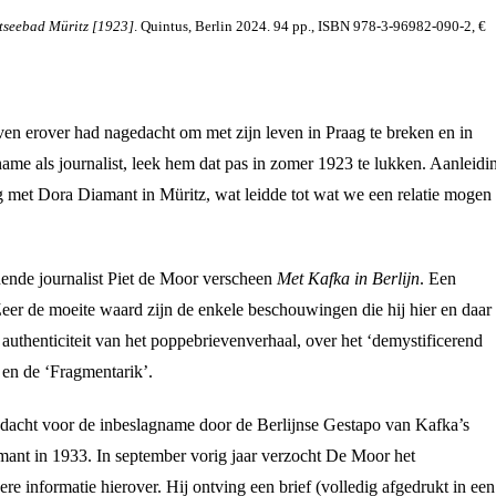
tseebad Müritz [1923]
. Quintus, Berlin 2024. 94 pp., ISBN 978-3-96982-090-2, €
even erover had nagedacht om met zijn leven in Praag te breken en in
 name als journalist, leek hem dat pas in zomer 1923 te lukken. Aanleidi
 met Dora Diamant in Müritz, wat leidde tot wat we een relatie mogen
ende journalist Piet de Moor verscheen
Met Kafka in Berlijn
. Een
 Zeer de moeite waard zijn de enkele beschouwingen die hij hier en daar 
e authenticiteit van het poppebrievenverhaal, over het ‘demystificerend
l en de ‘Fragmentarik’.
ndacht voor de inbeslagname door de Berlijnse Gestapo van Kafka’s
mant in 1933. In september vorig jaar verzocht De Moor het
re informatie hierover. Hij ontving een brief (volledig afgedrukt in een