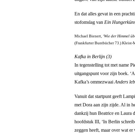
En dat alles gevat in een prach
stofomslag van
Ein Hungerküns
Michael Bienert,
‘Wie der Himmel übe
(Frankfurter Buntbücher 73.) Kleist
Kafka in Berlijn (3)
In tegenstelling tot met name P
uitgangspunt voor zijn boek. 
Kafka’s ommezwaai
Anders le
Vanuit dat startpunt geeft Lamp
met Dora aan zijn zijde. Al in h
dankzij hun Beatrice en Laura d
hoofdstuk III, ‘In Berlin schre
zeggen heeft, maar over wat er v