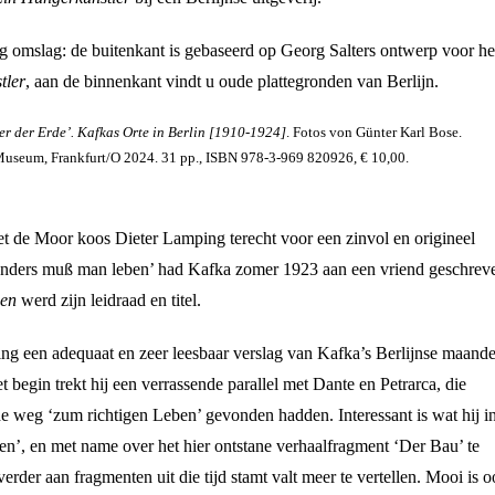
tig omslag: de buitenkant is gebaseerd op Georg Salters ontwerp voor he
tler
, aan de binnenkant vindt u oude plattegronden van Berlijn.
r der Erde’. Kafkas Orte in Berlin [1910-1924]
. Fotos von Günter Karl Bose.
-Museum, Frankfurt/O 2024. 31 pp., ISBN 978-3-969 820926, € 10,00.
iet de Moor koos Dieter Lamping terecht voor een zinvol en origineel
‘Anders muß man leben’ had Kafka zomer 1923 aan een vriend geschrev
ben
werd zijn leidraad en titel.
ing een adequaat en zeer leesbaar verslag van Kafka’s Berlijnse maand
et begin trekt hij een verrassende parallel met Dante en Petrarca, die
e weg ‘zum richtigen Leben’ gevonden hadden. Interessant is wat hij i
iben’, en met name over het hier ontstane verhaalfragment ‘Der Bau’ te
erder aan fragmenten uit die tijd stamt valt meer te vertellen. Mooi is 