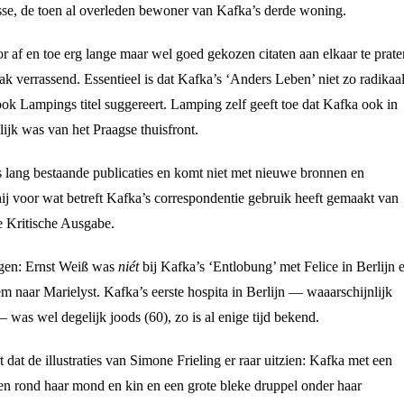
sse, de toen al overleden bewoner van Kafka’s derde woning.
r af en toe erg lange maar wel goed gekozen citaten aan elkaar te prate
k verrassend. Essentieel is dat Kafka’s ‘Anders Leben’ niet zo radikaa
 ook Lampings titel suggereert. Lamping zelf geeft toe dat Kafka ook in
lijk was van het Praagse thuisfront.
 lang bestaande publicaties en komt niet met nieuwe bronnen en
ij voor wat betreft Kafka’s correspondentie gebruik heeft gemaakt van
e Kritische Ausgabe.
ngen: Ernst Weiß was
niét
bij Kafka’s ‘Entlobung’ met Felice in Berlijn 
 naar Marielyst. Kafka’s eerste hospita in Berlijn — waaarschijnlijk
 was wel degelijk joods (60), zo is al enige tijd bekend.
t dat de illustraties van Simone Frieling er raar uitzien: Kafka met een
en rond haar mond en kin en een grote bleke druppel onder haar