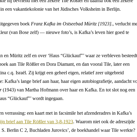
kte hij bevriend met een zekere Tile Rößler en daarna ook een zekere
n een vakantiekolonie van het Jüdisches Volksheim in Berlijn.
 uitgegeven boek
Franz Kafka im Ostseebad Müritz [1923]
., verlucht me
leur (van Bose zelf) — nieuwe foto’s, is Kafka’s leven hier goed te
zin en Müritz zelf en over ‘Haus “Glückauf”’ waar ze verbleven besteed
 boek aan Tile Rößler en Dora Diamant, en dan vooral Tile, later een
na c.q. Israël. Zij krijgt een geheel eigen, relatief zeer uitgebreid
: Kafka’s lange brief aan haar, haar eigen autobiografietje, aandacht v
r
(1943) van Martha Hofmann over haar en Kafka. En tot slot nog een
Haus “Glückauf”’ wordt ingegaan.
n verrassing: een kaart met in facsimile het afzenderadres in Kafka’s
ijn brief aan Tile Rößler van 3-8-1923
. Waarom niet ook de adreszijde
 S. Berlin C 2, Buchladen Jurovics’, de boekhandel waar Tile werkte?