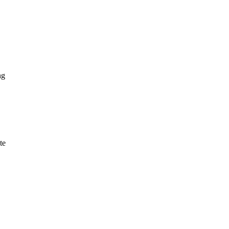
ng
te