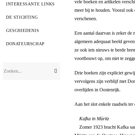
vele boeken en artikelen versch
INTERESSANTE LINKS
meer bij te houden. Vooral ook 
DE STICHTING
verschenen.
GESCHIEDENIS
Een aantal daarvan is zeker de 
algemeen adequaat beeld geven 
DONATEURSCHAP
ze ook iets nieuws te berde bren
voortbouwt op, om niet te zegge
Verzend
Zoeken...
Drie boeken zijn expliciet gewij
zoekopdracht
vervolgens zijn verblijf met Dor
overlijden in Oostenrijk.
Aan het slot enkele raadsels ter 
Kafka in Müritz
Zomer 1923 bracht Kafka same