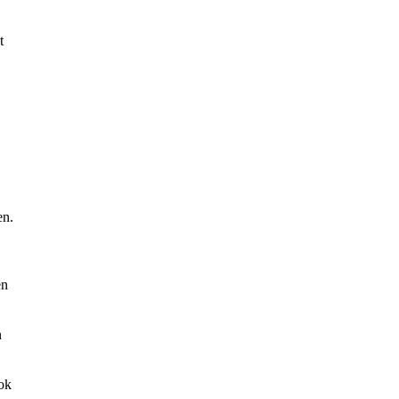
t
en.
en
n
ook