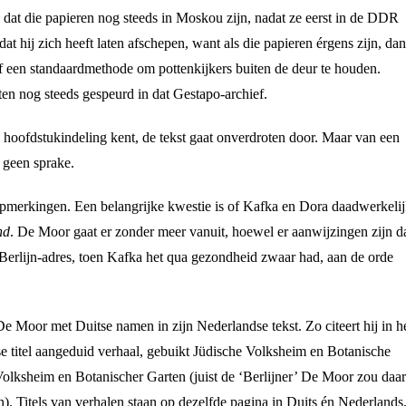
dat die papieren nog steeds in Moskou zijn, nadat ze eerst in de DDR
at hij zich heeft laten afschepen, want als die papieren érgens zijn, dan
ief een standaardmethode om pottenkijkers buiten de deur te houden.
ten nog steeds gespeurd in dat Gestapo-archief.
 hoofdstukindeling kent, de tekst gaat onverdroten door. Maar van een
g geen sprake.
opmerkingen. Een belangrijke kwestie is of Kafka en Dora daadwerkeli
nd
. De Moor gaat er zonder meer vanuit, hoewel er aanwijzingen zijn d
erlijn-adres, toen Kafka het qua gezondheid zwaar had, aan de orde
 Moor met Duitse namen in zijn Nederlandse tekst. Zo citeert hij in h
e titel aangeduid verhaal, gebuikt Jüdische Volksheim en Botanische
Volksheim en Botanischer Garten (juist de ‘Berlijner’ De Moor zou daar
. Titels van verhalen staan op dezelfde pagina in Duits én Nederlands