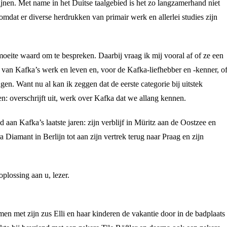
ijnen. Met name in het Duitse taalgebied is het zo langzamerhand niet
omdat er diverse herdrukken van primair werk en allerlei studies zijn
moeite waard om te bespreken. Daarbij vraag ik mij vooral af of ze een
van Kafka’s werk en leven en, voor de Kafka-liefhebber en -kenner, o
gen. Want nu al kan ik zeggen dat de eerste categorie bij uitstek
n: overschrijft uit, werk over Kafka dat we allang kennen.
d aan Kafka’s laatste jaren: zijn verblijf in Müritz aan de Oostzee en
a Diamant in Berlijn tot aan zijn vertrek terug naar Praag en zijn
oplossing aan u, lezer.
n met zijn zus Elli en haar kinderen de vakantie door in de badplaats