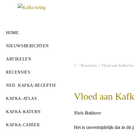
Ga
naar
inhoud
HOME
NIEUWSBERICHTEN
ARTIKELEN
|
Recensies
|
Vloed aan Kafka-bo
RECENSIES
NED. KAFKA-RECEPTIE
Vloed aan Kafk
KAFKA-ATLAS
KAFKA-KATERN
Niels Bokhove
KAFKA-CAHIER
Het is onvermijdelijk dat in di