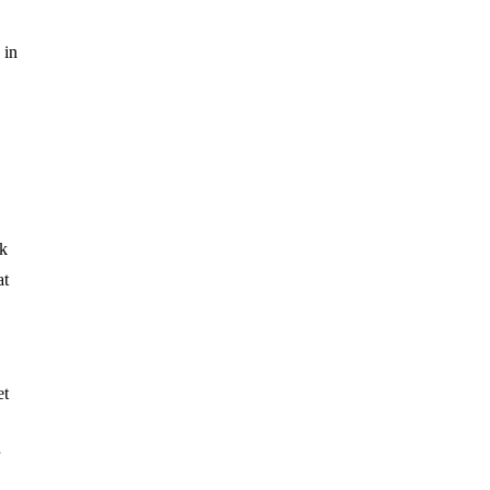
 in
jk
at
et
,