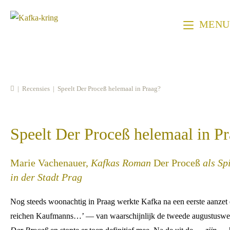
Ga
naar
MENU
inhoud
|
Recensies
|
Speelt Der Proceß helemaal in Praag?
Speelt Der Proceß helemaal in P
Marie Vachenauer,
Kafkas Roman
Der Proceß
als Sp
in der Stadt Prag
Nog steeds woonachtig in Praag werkte Kafka na een eerste aanzet 
reichen Kaufmanns…’ — van waarschijnlijk de tweede augustuswee