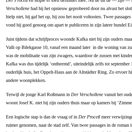
Der Proceß
en stopte er toen definitief mee. Na de uit de —
zijn
— h
Verschollene
had hij het opnieuw geprobeerd door nu alvast het slot
hielp niet, hij gaf het op, hij zou het nooit voltooien. Twee passage
vond hij goed genoeg om apart te publiceren in zijn latere bundel E
Juist tijdens dat schrijfproces woonde Kafka niet bij zijn ouders maa
Valli op Bilekgasse 10, vanaf een maand later in die woning van z
was de mobilisatie van zijn zwagers, waardoor de zussen met kinder
Kafka was dus tijdelijk ‘ontheemd’, uiteindelijk zelfs tot september
ouderlijk huis, het Oppelt-Haus aan de Altstädter Ring. Zo ervoer hij
andere woonplekken.
Terwijl de jonge Karl Roßmann in
Der Verschollene
vanuit het oud
woont Josef K. niet bij zijn ouders thuis maar op kamers bij ‘Zimm
Een logische stap is dan de vraag of in
Der Proceß
meer verwijzingen
ruimer genomen, naar de stad zelf. Van twee passages in de roman 