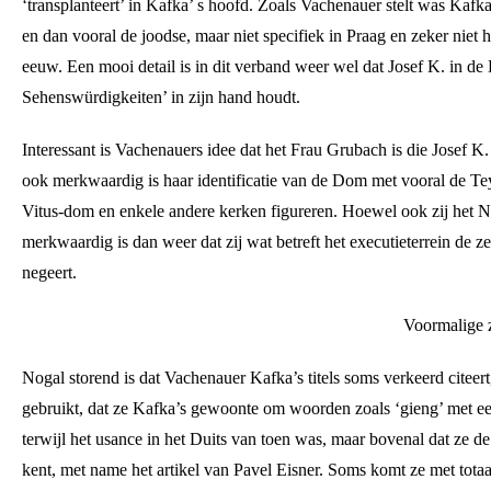
‘transplanteert’ in Kafka’ s hoofd. Zoals Vachenauer stelt was Kafka
en dan vooral de joodse, maar niet specifiek in Praag en zeker niet
eeuw. Een mooi detail is in dit verband weer wel dat Josef K. in d
Sehenswürdigkeiten’ in zijn hand houdt.
Interessant is Vachenauers idee dat het Frau Grubach is die Josef K.
ook merkwaardig is haar identificatie van de Dom met vooral de Tey
Vitus-dom en enkele andere kerken figureren. Hoewel ook zij het Ne
merkwaardig is dan weer dat zij wat betreft het executieterrein de 
negeert.
Voormalige z
Nogal storend is dat Vachenauer Kafka’s titels soms verkeerd citeert
gebruikt, dat ze Kafka’s gewoonte om woorden zoals ‘gieng’ met een 
terwijl het usance in het Duits van toen was, maar bovenal dat ze de
kent, met name het artikel van Pavel Eisner. Soms komt ze met totaa