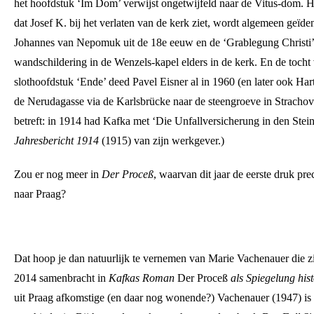
het hoofdstuk ‘Im Dom’ verwijst ongetwijfeld naar de Vitus-dom. Het
dat Josef K. bij het verlaten van de kerk ziet, wordt algemeen geïdent
Johannes van Nepomuk uit de 18e eeuw en de ‘Grablegung Christi’
wandschildering in de Wenzels-kapel elders in de kerk. En de tocht v
slothoofdstuk ‘Ende’ deed Pavel Eisner al in 1960 (en later ook Ha
de Nerudagasse via de Karlsbrücke naar de steengroeve in Strachov
betreft: in 1914 had Kafka met ‘Die Unfallversicherung in den Stei
Jahresbericht 1914
(1915) van zijn werkgever.)
Zou er nog meer in
Der Proceß
, waarvan dit jaar de eerste druk pr
naar Praag?
Dat hoop je dan natuurlijk te vernemen van Marie Vachenauer die z
2014 samenbracht in
Kafkas Roman
Der Proceß
als Spiegelung hist
uit Praag afkomstige (en daar nog wonende?) Vachenauer (1947) is