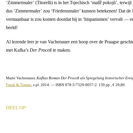
‘Zimmermaler’ (Titorelli) is in het Tsjechisch ‘malíř pokojů’, terwij
dus ‘Zimmermaler’ zou ‘Friedensmaler’ kunnen betekenen! Dat de I
verstaanbaar is zou komen doordat hij in ‘hispanismen’ vervalt — e
beeld!
Al lezende leer je van Vachenauer een hoop over de Praagse geschied
met Kafka’s
Der Proceß
te maken.
Marie Vachenauer,
Kafkas Roman Der Proceß als Spiegelung historischer Ereig
Frank & Timme
, z.pl. 2014. — ISBN 978-3-7329-0057-2. 159 pp., € 29,80.