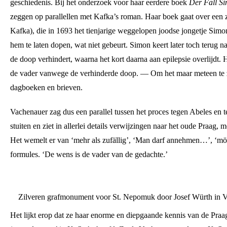
geschiedenis. Bij het onderzoek voor haar eerdere boek
Der Fall S
zeggen op parallellen met Kafka’s roman. Haar boek gaat over een
Kafka), die in 1693 het tienjarige weggelopen joodse jongetje Simo
hem te laten dopen, wat niet gebeurt. Simon keert later toch terug na
de doop verhindert, waarna het kort daarna aan epilepsie overlijdt. 
de vader vanwege de verhinderde doop. — Om het maar meteen te 
dagboeken en brieven.
Vachenauer zag dus een parallel tussen het proces tegen Abeles en te
stuiten en ziet in allerlei details verwijzingen naar het oude Praag,
Het wemelt er van ‘mehr als zufällig’, ‘Man darf annehmen…’, ‘mög
formules. ‘De wens is de vader van de gedachte.’
Zilveren grafmonument voor St. Nepomuk door Josef Würth in 
Het lijkt erop dat ze haar enorme en diepgaande kennis van de Praa