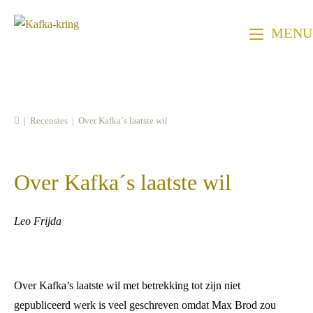
Ga
naar
MENU
inhoud
|
Recensies
|
Over Kafka´s laatste wil
Over Kafka´s laatste wil
Leo Frijda
Over Kafka’s laatste wil met betrekking tot zijn niet
gepubliceerd werk is veel geschreven omdat Max Brod zou