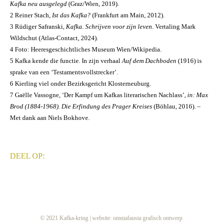
Kafka neu ausgelegd
(Graz/Wien, 2019).
2 Reiner Stach,
Ist das Kafka?
(Frankfurt am Main, 2012).
3
Rüdiger Safranski,
Kafka. Schrijven voor zijn leven
. Vertaling Mark
Wildschut (Atlas-Contact, 2024).
4 Foto: Heeresgeschichtliches Museum Wien/Wikipedia.
5 Kafka kende die functie. In zijn verhaal
Auf dem Dachboden
(1916) is
sprake van een ‘Testamentsvollstrecker’.
6 Kierling viel onder Bezirksgericht Klosterneuburg.
7 Gaëlle Vassogne, ‘Der Kampf um Kafkas literarischen Nachlass’,
in: Max
Brod (1884-1968). Die Erfindung des Prager Kreises
(Böhlau, 2016). –
Met dank aan Niels Bokhove.
© 2021 Kafka-kring | website:
omniafausta grafisch ontwerp