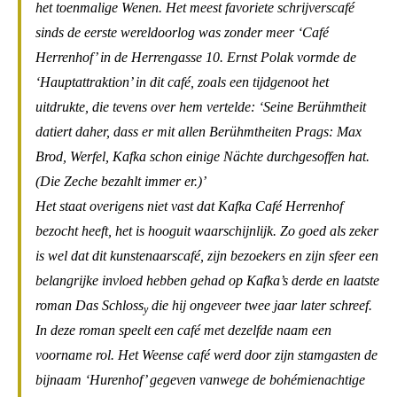
het toenmalige Wenen. Het meest favoriete schrijverscafé
sinds de eerste wereldoorlog was zonder meer ‘Café
Herrenhof’ in de Herrengasse 10. Ernst Polak vormde de
‘Hauptattraktion’ in dit café, zoals een tijdgenoot het
uitdrukte, die tevens over hem vertelde: ‘Seine Berühmtheit
datiert daher, dass er mit allen Berühmtheiten Prags: Max
Brod, Werfel, Kafka schon einige Nächte durchgesoffen hat.
(Die Zeche bezahlt immer er.)’
Het staat overigens niet vast dat Kafka Café Herrenhof
bezocht heeft, het is hooguit waarschijnlijk. Zo goed als zeker
is wel dat dit kunstenaarscafé, zijn bezoekers en zijn sfeer een
belangrijke invloed hebben gehad op Kafka’s derde en laatste
roman Das Schloss
die hij ongeveer twee jaar later schreef.
y
In deze roman speelt een café met dezelfde naam een
voorname rol. Het Weense café werd door zijn stamgasten de
bijnaam ‘Hurenhof’ gegeven vanwege de bohémienachtige