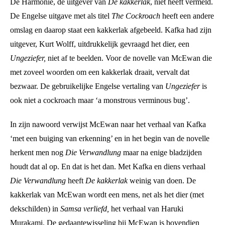
De Harmonie, de uitgever van
De kakkerlak
, niet heeft vermeld.
De Engelse uitgave met als titel
The Cockroach
heeft een andere
omslag en daarop staat een kakkerlak afgebeeld. Kafka had zijn
uitgever, Kurt Wolff, uitdrukkelijk gevraagd het dier, een
Ungeziefer,
niet af te beelden. Voor de novelle van McEwan die
met zoveel woorden om een kakkerlak draait, vervalt dat
bezwaar. De gebruikelijke Engelse vertaling van
Ungeziefer
is
ook niet a cockroach maar ‘a monstrous verminous bug’.
In zijn nawoord verwijst McEwan naar het verhaal van Kafka
‘met een buiging van erkenning’ en in het begin van de novelle
herkent men nog
Die Verwandlung
maar na enige bladzijden
houdt dat al op. En dat is het dan. Met Kafka en diens verhaal
Die Verwandlung
heeft
De kakkerlak
weinig van doen. De
kakkerlak van McEwan wordt een mens, net als het dier (met
dekschilden) in
Samsa verliefd,
het verhaal van Haruki
Murakami. De gedaantewisseling bij McEwan is bovendien