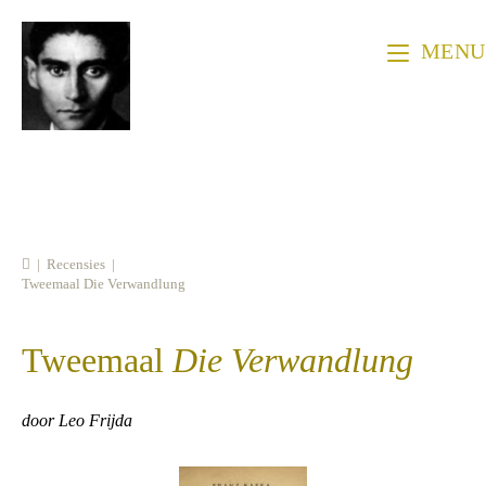
Ga
naar
MENU
inhoud
|
Recensies
|
Tweemaal Die Verwandlung
Tweemaal
Die Verwandlung
door Leo Frijda