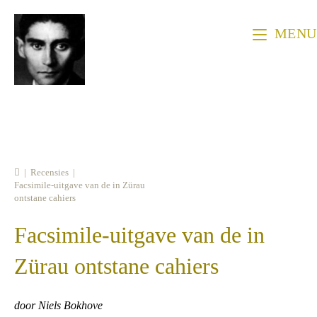
Ga
naar
MENU
inhoud
|
Recensies
|
Facsimile-uitgave van de in Zürau
ontstane cahiers
Facsimile-uitgave van de in
Zürau ontstane cahiers
door Niels Bokhove