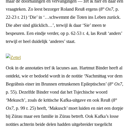
maar de doorhalingen en vervangingen — zet ik hier en daar een
vraagteken. Zo leest bezorger Roland Reuß ergens (
8° Ox7
, p.
22-23 r. 21) ‘Die’ in ‘…schwemmt die Toten ins Leben zurück.
Die aber sind glücklich…’, terwijl ik daar ‘Sie’ meen te
bespeuren. Een eindje verder, op p. 62-53 r. 4, las Reuß ‘anders’
terwijl er heel duidelijk ‘anderes’ staat.
Ook in de annotaties tref ik lacunes aan. Hartmut Binder heeft al
ontdekt, wie er bedoeld wordt in de notitie ‘Nachmittag vor dem
Begräbnis einer im Brunnen ertrunkenen Epileptischen’ (
8° Ox7
,
p. 55). Dezelfde Binder vond dat het Tsjechische woord
‘Mekusch’, zoals de kritische Kafka-uitgave en ook Reuß (
8°
Ox7
, p. 99 r. 25) heeft, ‘Makusch’ moet luiden en niet een dorpje
bij Zürau maar een familie in Zürau betreft. Ook Kafka’s losse
notities achterin beide delen hadden uitgebreider toegelicht