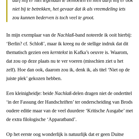
durf mij er niet tegenaan te bemoeien en men durft mij er ook
niet bij te betrekken, het gevaar dat ik als vreemdeling iets
zou kunnen bederven is toch veel te groot.
In mijn exemplaar van de
Nachlaß
-band noteerde ik ooit hierbij:
‘Berlin? cf. Schloß’, maar ik kreeg nu de stellige indruk dat dit
thematisch gezien een
kerntekst
in Kafka’s oeuvre is. Waarom,
dat zou op deze plaats nu te ver voeren (misschien ziet u het
zelf). Hoe dan ook, daarom zou ik, denk ik, als titel ‘Niet op de
juiste plek’ gekozen hebben.
Een kleinigheidje: beide
Nachlaß
-delen dragen niet de ondertitel
‘in der Fassung der Handschriften’ ter onderscheiding van Brods
oudere editie maar van de veel duurdere ‘Kritische Ausgabe’ met
de extra filologische ‘Apparatband’.
Op het eerste oog wonderlijk is natuurlijk dat er geen Duitse