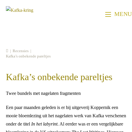
Ga
naar
MENU
inhoud
|
Recensies
|
Kafka’s onbekende pareltjes
Kafka’s onbekende pareltjes
Twee bundels met nagelaten fragmenten
Een paar maanden geleden is er bij uitgeverij Koppernik een
mooie bloemlezing uit het nagelaten werk van Kafka verschenen
onder de titel
In het labyrint
. Al eerder was er een vergelijkbare