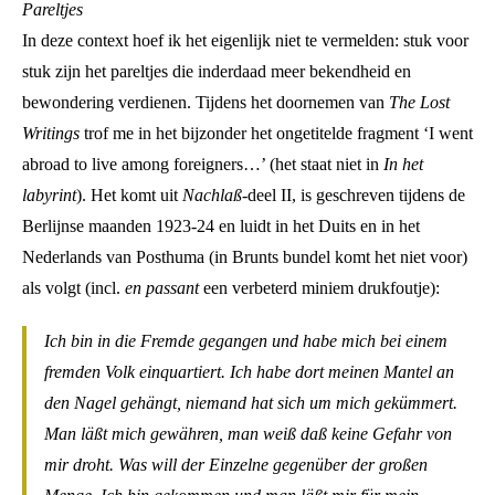
Pareltjes
In deze context hoef ik het eigenlijk niet te vermelden: stuk voor
stuk zijn het pareltjes die inderdaad meer bekendheid en
bewondering verdienen. Tijdens het doornemen van
The Lost
Writings
trof me in het bijzonder het ongetitelde fragment ‘I went
abroad to live among foreigners…’ (het staat niet in
In het
labyrint
). Het komt uit
Nachlaß
-deel II, is geschreven tijdens de
Berlijnse maanden 1923-24 en luidt in het Duits en in het
Nederlands van Posthuma (in Brunts bundel komt het niet voor)
als volgt (incl.
en passant
een verbeterd miniem drukfoutje):
Ich bin in die Fremde gegangen und habe mich bei einem
fremden Volk einquartiert. Ich habe dort meinen Mantel an
den Nagel gehängt, niemand hat sich um mich gekümmert.
Man läßt mich gewähren, man weiß daß keine Gefahr von
mir droht. Was will der Einzelne gegenüber der großen