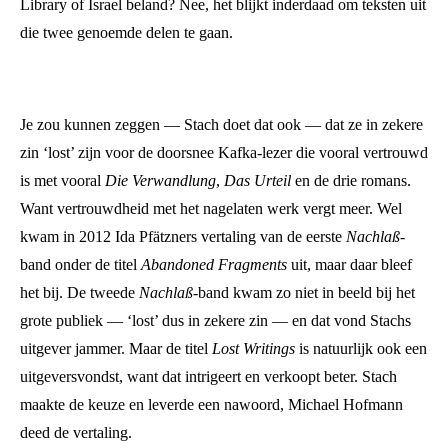
Library of Israel beland? Nee, het blijkt inderdaad om teksten uit
die twee genoemde delen te gaan.
Je zou kunnen zeggen — Stach doet dat ook — dat ze in zekere
zin ‘lost’ zijn voor de doorsnee Kafka-lezer die vooral vertrouwd
is met vooral
Die Verwandlung
,
Das Urteil
en de drie romans.
Want vertrouwdheid met het nagelaten werk vergt meer. Wel
kwam in 2012 Ida Pfätzners vertaling van de eerste
Nachlaß
-
band onder de titel
Abandoned Fragments
uit, maar daar bleef
het bij. De tweede
Nachlaß
-band kwam zo niet in beeld bij het
grote publiek — ‘lost’ dus in zekere zin — en dat vond Stachs
uitgever jammer. Maar de titel
Lost Writings
is natuurlijk ook een
uitgeversvondst, want dat intrigeert en verkoopt beter. Stach
maakte de keuze en leverde een nawoord, Michael Hofmann
deed de vertaling.