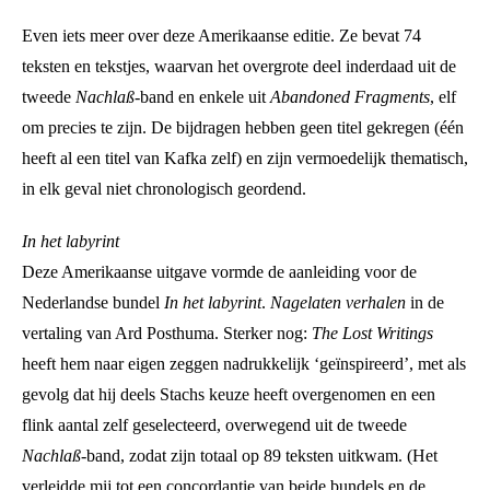
Even iets meer over deze Amerikaanse editie. Ze bevat 74
teksten en tekstjes, waarvan het overgrote deel inderdaad uit de
tweede
Nachlaß
-band en enkele uit
Abandoned Fragments
, elf
om precies te zijn. De bijdragen hebben geen titel gekregen (één
heeft al een titel van Kafka zelf) en zijn vermoedelijk thematisch,
in elk geval niet chronologisch geordend.
In het labyrint
Deze Amerikaanse uitgave vormde de aanleiding voor de
Nederlandse bundel
In het labyrint
.
Nagelaten verhalen
in de
vertaling van Ard Posthuma. Sterker nog:
The Lost Writings
heeft hem naar eigen zeggen nadrukkelijk ‘geïnspireerd’, met als
gevolg dat hij deels Stachs keuze heeft overgenomen en een
flink aantal zelf geselecteerd, overwegend uit de tweede
Nachlaß
-band, zodat zijn totaal op 89 teksten uitkwam. (Het
verleidde mij tot een concordantie van beide bundels en de