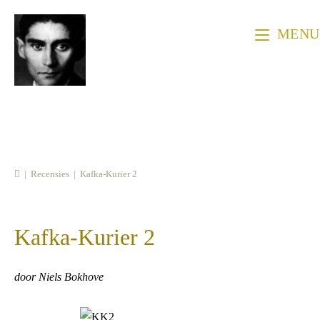
Ga
naar
MENU
inhoud
|
Recensies
|
Kafka-Kurier 2
Kafka-Kurier 2
door Niels Bokhove