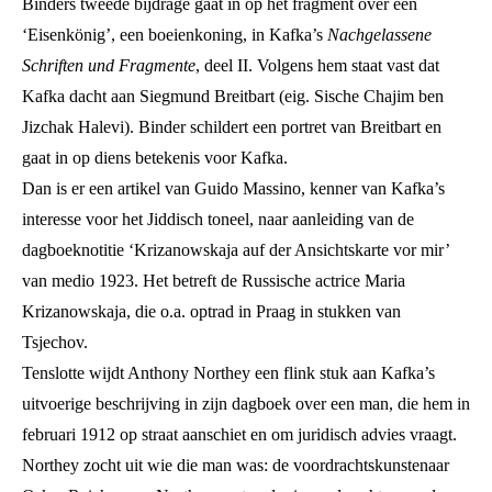
Binders tweede bijdrage gaat in op het fragment over een
‘Eisenkönig’, een boeienkoning, in Kafka’s
Nachgelassene
Schriften und Fragmente
, deel II. Volgens hem staat vast dat
Kafka dacht aan Siegmund Breitbart (eig. Sische Chajim ben
Jizchak Halevi). Binder schildert een portret van Breitbart en
gaat in op diens betekenis voor Kafka.
Dan is er een artikel van Guido Massino, kenner van Kafka’s
interesse voor het Jiddisch toneel, naar aanleiding van de
dagboeknotitie ‘Krizanowskaja auf der Ansichtskarte vor mir’
van medio 1923. Het betreft de Russische actrice Maria
Krizanowskaja, die o.a. optrad in Praag in stukken van
Tsjechov.
Tenslotte wijdt Anthony Northey een flink stuk aan Kafka’s
uitvoerige beschrijving in zijn dagboek over een man, die hem in
februari 1912 op straat aanschiet en om juridisch advies vraagt.
Northey zocht uit wie die man was: de voordrachtskunstenaar