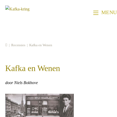
Ga
naar
MENU
inhoud
|
Recensies
|
Kafka en Wenen
Kafka en Wenen
door Niels Bokhove