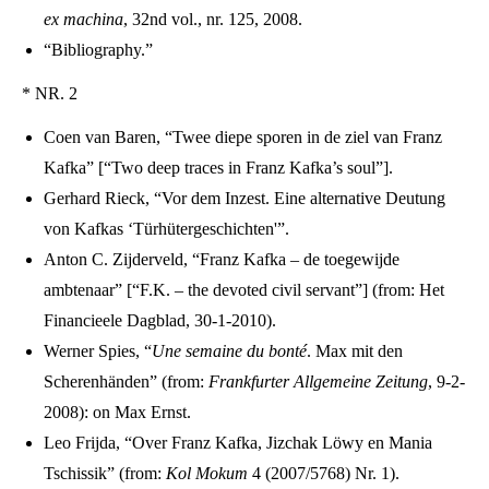
ex machina
, 32nd vol., nr. 125, 2008.
“Bibliography.”
* NR. 2
Coen van Baren, “Twee diepe sporen in de ziel van Franz
Kafka” [“Two deep traces in Franz Kafka’s soul”].
Gerhard Rieck, “Vor dem Inzest. Eine alternative Deutung
von Kafkas ‘Türhütergeschichten'”.
Anton C. Zijderveld, “Franz Kafka – de toegewijde
ambtenaar” [“F.K. – the devoted civil servant”] (from: Het
Financieele Dagblad, 30-1-2010).
Werner Spies, “
Une semaine du bonté
. Max mit den
Scherenhänden” (from:
Frankfurter Allgemeine Zeitung
, 9-2-
2008): on Max Ernst.
Leo Frijda, “Over Franz Kafka, Jizchak Löwy en Mania
Tschissik” (from:
Kol Mokum
4 (2007/5768) Nr. 1).