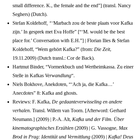
small difference. K., the female and the end”] (transl. Nancy
Seghers) (Dutch).
Stefan Koldehoff
, “‘
Marbach zou de beste plaats voor Kafka
zijn.’ In gesprek met Eva Hoffe” [“‘M. would be the best
place for.’ Conversation with E.H.”] | Florian Ilies & Stefan
Koldehoff, “Wem gehört Kafka?” (from:
Die Zeit
,
19.11.2009) (Dutch transl.: Cor de Back).
Hartmut Binder, “Vormerkbuch und Wertheimkassa. Zu einer
Stelle in Kafkas
Verwandlung
“.
Niels Bokhove, Anekdoten, “‘Ach ja, die Kafka…’
Anecdotes” 8: Kafka and ghosts.
Reviews: F. Kafka,
De gedaanteverwisseling en andere
verhalen
. Transl. Willem van Toorn. [Afterword: Gerhard
Neumann.] (2009) | P.-A. Alt,
Kafka und der Film. Über
kinematographisches Erzählen
(2009) | G. Vassogne,
Max
Brod in Prag: Identität und Vermittlung
(2009) |
Kafka! Deus