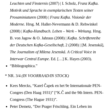
Leuchten und Finsternis
(2007) | I. Scholz,
Franz Kafka.
Motivik und Sprache in exemplarischen Texten seiner
Prosaminiaturen
(2008) |
Franz Kafka. Visionär der
Moderne.
Hrsg. M. Haller-Nevermann & D. Rehwinkel
(2008) |
Kafka-Handbuch. Leben – Werk – Wirkung.
Hrsg.
B. von Jagow & O. Jahraus (2008) |
Kafka. Schriftenreihe
der Deutschen Kafka-Gesellschaft
, 2 (2008) | [M. Jesenská],
The Journalism of Milena Jesenská. A Critical Voice in
Interwar Central Europe
. Ed. […] K. Hayes (2003).
“Bibliographica.”
* NR. 3/4
(IN VOORRAAD/IN STOCK)
Kees Mercks, “Karel Čapek en het 9e Internationale PEN-
Congres (Den Haag 1931)” [“K.Č and the 9th Intern. PEN-
Congress (The Hague 1931)”.
Peter Demetz, “Der Prager Frischling. Ein Leben im