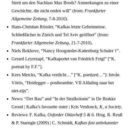
Streit um den Nachlass Max Brods? Anmerkungen zu einer
Geschichte, die nicht enden will” (from:
Frankfurter
Allgemeine Zeitung
, 7-8-2010).
Hans-Christian Rössler, “Kafkas letzte Geheimnisse.
Schließfächer in Zürich und Tel Aviv geöffnet” (from:
Frankfurter Allgemeine Zeitung
, 21-7-2010).
Niels Bokhove, “Nancy Hoogsteder-Kattenburg Schuler †”.
Gerard Leyerzapf, “Kafkaportet van Friedrich Feigl” [“K.
portrait by F.F.”].
Kees Mercks, “Kafka verdicht…” [“K. poetized…”]: István
Vörös, “Heidegger – postbeambte. VII Afdaling naar het
niet-zijn”.
News: “Der Bau” and “In der Strafkolonie” in De Brakke
Grond | Kafka’s favourite sister | Kris Verdonck,
K, a Society
.
Reviews: F. Kafka,
Oxforder Oktavheft 5 & 6
. Hrsg. R. Reuß
& P. Staengle (2009) | C. Schmidt,
Kafkas fast unbekannter