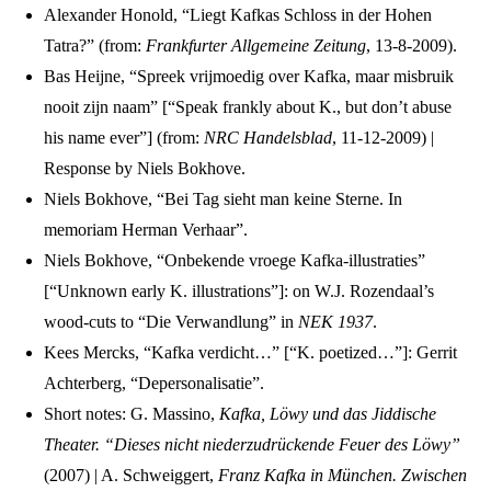
Alexander Honold, “Liegt Kafkas Schloss in der Hohen
Tatra?” (from:
Frankfurter Allgemeine Zeitung
, 13-8-2009).
Bas Heijne, “Spreek vrijmoedig over Kafka, maar misbruik
nooit zijn naam” [“Speak frankly about K., but don’t abuse
his name ever”] (from:
NRC Handelsblad
, 11-12-2009) |
Response by Niels Bokhove.
Niels Bokhove, “Bei Tag sieht man keine Sterne. In
memoriam Herman Verhaar”.
Niels Bokhove, “Onbekende vroege Kafka-illustraties”
[“Unknown early K. illustrations”]: on W.J. Rozendaal’s
wood-cuts to “Die Verwandlung” in
NEK 1937
.
Kees Mercks, “Kafka verdicht…” [“K. poetized…”]: Gerrit
Achterberg, “Depersonalisatie”.
Short notes: G. Massino,
Kafka, Löwy und das Jiddische
Theater. “Dieses nicht niederzudrückende Feuer des Löwy”
(2007) | A. Schweiggert,
Franz Kafka in München. Zwischen