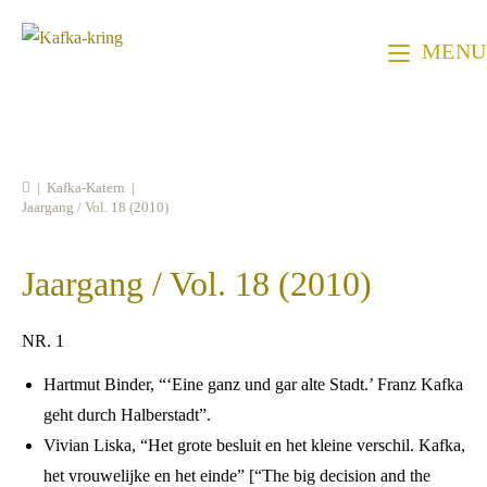
Ga
naar
MENU
inhoud
|
Kafka-Katern
|
Jaargang / Vol. 18 (2010)
Jaargang / Vol. 18 (2010)
NR. 1
Hartmut Binder, “‘Eine ganz und gar alte Stadt.’ Franz Kafka
geht durch Halberstadt”.
Vivian Liska, “Het grote besluit en het kleine verschil. Kafka,
het vrouwelijke en het einde” [“The big decision and the