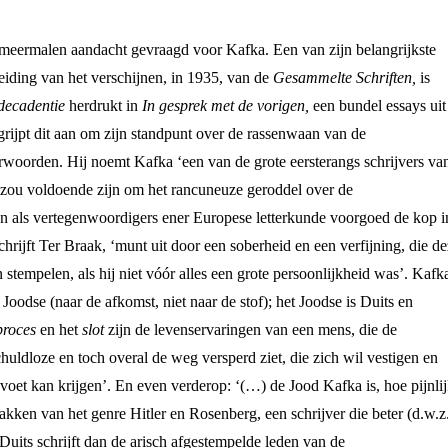
 meermalen aandacht gevraagd voor Kafka. Een van zijn belangrijkste
eiding van het verschijnen, in 1935, van de
Gesammelte Schriften,
is
decadentie
herdrukt in
In gesprek met de vorigen,
een bundel essays uit
grijpt dit aan om zijn standpunt over de rassenwaan van de
verwoorden. Hij noemt Kafka ‘een van de grote eersterangs schrijvers va
zou voldoende zijn om het rancuneuze geroddel over de
 als vertegenwoordigers ener Europese letterkunde voorgoed de kop i
hrijft Ter Braak, ‘munt uit door een soberheid en een verfijning, die d
n stempelen, als hij niet vóór alles een grote persoonlijkheid was’. Kafk
 Joodse (naar de afkomst, niet naar de stof); het Joodse is Duits en
proces
en het
slot
zijn de levenservaringen van een mens, die de
uldloze en toch overal de weg versperd ziet, die zich wil vestigen en
voet kan krijgen’. En even verderop: ‘(…) de Jood Kafka is, hoe pijnli
kken van het genre Hitler en Rosenberg, een schrijver die beter (d.w.z
uits schrijft dan de arisch afgestempelde leden van de