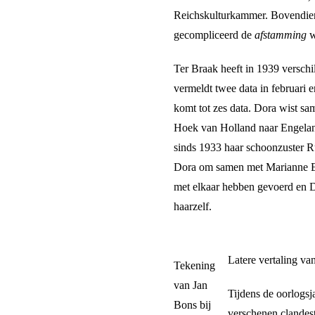
Reichskulturkammer. Bovendien 
gecompliceerd de
afstamming
w
Ter Braak heeft in 1939 versch
vermeldt twee data in februari 
komt tot zes data. Dora wist s
Hoek van Holland naar Engelan
sinds 1933 haar schoonzuster R
Dora om samen met Marianne En
met elkaar hebben gevoerd en D
haarzelf.
Latere vertaling v
Tekening
van Jan
Tijdens de oorlogsj
Bons bij
verschenen clandest