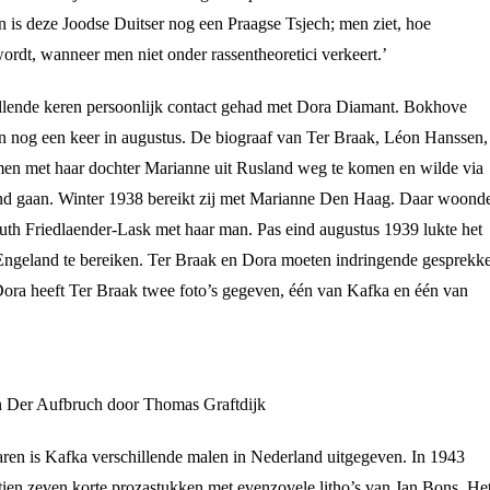
is deze Joodse Duitser nog een Praagse Tsjech; men ziet, hoe
ordt, wanneer men niet onder rassentheoretici verkeert.’
illende keren persoonlijk contact gehad met Dora Diamant. Bokhove
en nog een keer in augustus. De biograaf van Ter Braak, Léon Hanssen,
amen met haar dochter Marianne uit Rusland weg te komen en wilde via
d gaan. Winter 1938 bereikt zij met Marianne Den Haag. Daar woond
uth Friedlaender-Lask met haar man. Pas eind augustus 1939 lukte het
geland te bereiken. Ter Braak en Dora moeten indringende gesprekk
ora heeft Ter Braak twee foto’s gegeven, één van Kafka en één van
an Der Aufbruch door Thomas Graftdijk
aren is Kafka verschillende malen in Nederland uitgegeven. In 1943
ien zeven korte prozastukken met evenzovele litho’s van Jan Bons. He