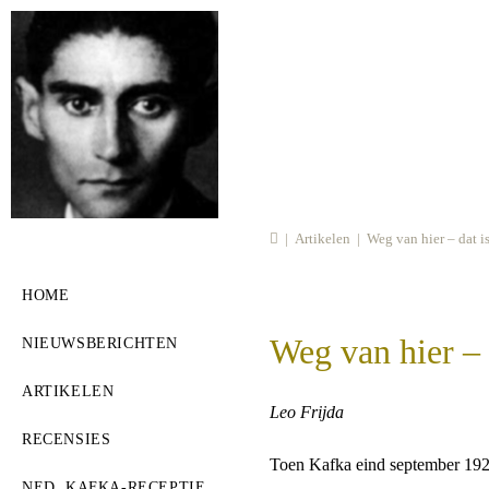
Ga
naar
inhoud
|
Artikelen
|
Weg van hier – dat i
HOME
Weg van hier – 
NIEUWSBERICHTEN
ARTIKELEN
Leo Frijda
RECENSIES
Toen Kafka eind september 1923 
NED. KAFKA-RECEPTIE