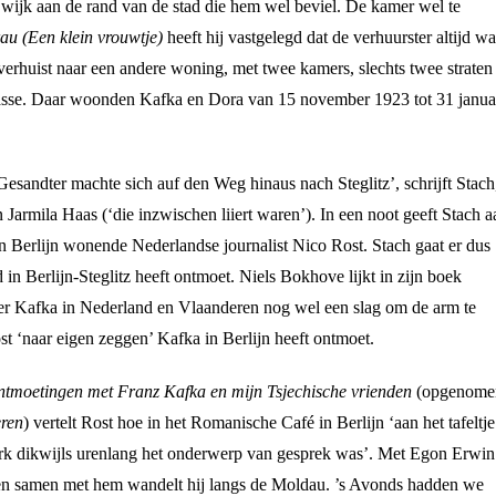
e wijk aan de rand van de stad die hem wel beviel. De kamer wel te
rau (Een klein vrouwtje)
heeft hij vastgelegd dat de verhuurster altijd wa
erhuist naar een andere woning, met twee kamers, slechts twee straten
asse. Daar woonden Kafka en Dora van 15 november 1923 tot 31 janua
Gesandter machte sich auf den Weg hinaus nach Steglitz’, schrijft Stach
armila Haas (‘die inzwischen liiert waren’). In een noot geeft Stach a
 in Berlijn wonende Nederlandse journalist Nico Rost. Stach gaat er dus
in Berlijn-Steglitz heeft ontmoet. Niels Bokhove lijkt in zijn boek
er Kafka in Nederland en Vlaanderen
nog wel een slag om de arm te
st ‘naar eigen zeggen’ Kafka in Berlijn heeft ontmoet.
ntmoetingen met Franz Kafka en mijn Tsjechische vrienden
(opgenome
ren
) vertelt Rost hoe in het Romanische Café in Berlijn ‘aan het tafeltje
rk dikwijls urenlang het onderwerp van gesprek was’. Met Egon Erwin
en samen met hem wandelt hij langs de Moldau. ’s Avonds hadden we