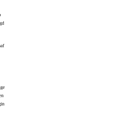
b
gd
aaf
age
en
in