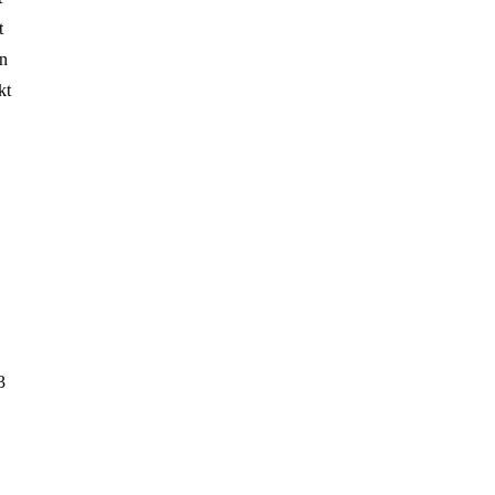
t
en
kt
3