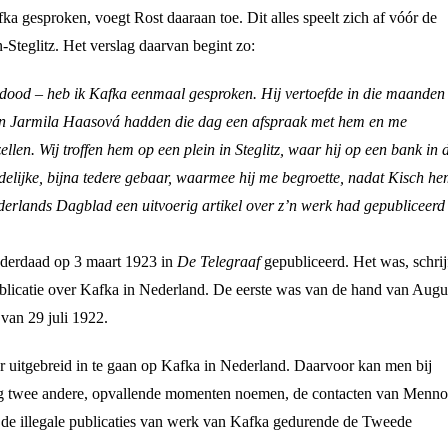
ka gesproken, voegt Rost daaraan toe. Dit alles speelt zich af vóór de
-Steglitz. Het verslag daarvan begint zo:
n dood – heb ik Kafka eenmaal gesproken. Hij vertoefde in die maanden
en Jarmila Haasová hadden die dag een afspraak met hem en me
llen. Wij troffen hem op een plein in Steglitz, waar hij op een bank in 
endelijke, bijna tedere gebaar, waarmee hij me begroette, nadat Kisch h
ederlands Dagblad een uitvoerig artikel over z’n werk had gepubliceer
nderdaad op 3 maart 1923 in
De Telegraaf
gepubliceerd. Het was, schrij
licatie over Kafka in Nederland. De eerste was van de hand van Augu
van 29 juli 1922.
er uitgebreid in te gaan op Kafka in Nederland. Daarvoor kan men bij
og twee andere, opvallende momenten noemen, de contacten van Menno
de illegale publicaties van werk van Kafka gedurende de Tweede