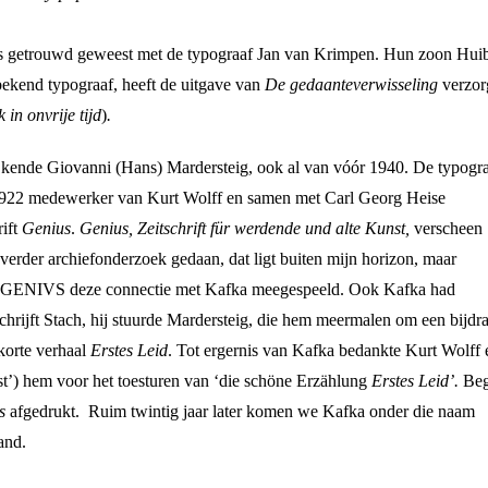
as getrouwd geweest met de typograaf Jan van Krimpen. Hun zoon Hui
ekend typograaf, heeft de uitgave van
De gedaanteverwisseling
verzor
 in onvrije tijd
)
.
 kende Giovanni (Hans) Mardersteig, ook al van vóór 1940. De typogr
1922 medewerker van Kurt Wolff en samen met Carl Georg Heise
rift
Genius
.
Genius, Zeitschrift für werdende und alte Kunst,
verscheen
verder archiefonderzoek gedaan, dat ligt buiten mijn horizon, maar
an GENIVS deze connectie met Kafka meegespeeld. Ook Kafka had
chrijft Stach, hij stuurde Mardersteig, die hem meermalen om een bijdr
 korte verhaal
Erstes Leid
. Tot ergernis van Kafka bedankte Kurt Wolff 
ist’) hem voor het toesturen van ‘die schöne Erzählung
Erstes Leid’.
Beg
us
afgedrukt. Ruim twintig jaar later komen we Kafka onder die naam
and.