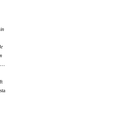
 in
de
em
d …
ft
sta