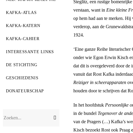
Steglitz, een rustige bomenrijk
verstaan, want in
Eine kleine F
KAFKA-ATLAS
op hem had aan te merken. Hij v
KAFKA-KATERN
verderop, aan de Grunewaldstr
1924.
KAFKA-CAHIER
‘Eine ganze Reihe literarischer 
INTERESSANTE LINKS
onder wie Egon Erwin Kisch en J
DE STICHTING
dat dit is overgeleverd door de
vanuit dat Rost Kafka inderdaad 
GESCHIEDENIS
Reiziger in scheerapparaten
ov
houden door te schrijven dat Ro
DONATEURSCHAP
In het hoofdstuk
Persoonlijke o
in de bundel
Tegenover de ande
Verzend
Zoeken...
zoekopdracht
van de Pragers (…) Kafka’s we
Kisch bezoekt Rost ook Praag 