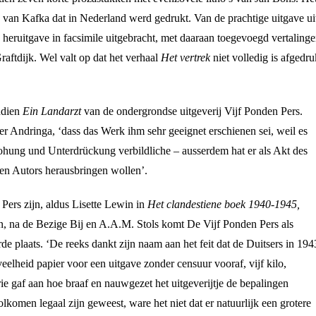
 van Kafka dat in Nederland werd gedrukt. Van de prachtige uitgave ui
 heruitgave in facsimile uitgebracht, met daaraan toegevoegd vertaling
ftdijk. Wel valt op dat het verhaal
Het vertrek
niet volledig is afgedru
ndien
Ein Landarzt
van de ondergrondse uitgeverij Vijf Ponden Pers.
eer Andringa, ‘dass das Werk ihm sehr geeignet erschienen sei, weil es
ohung und Unterdrückung verbildliche – ausserdem hat er als Akt des
en Autors herausbringen wollen’.
ers zijn, aldus Lisette Lewin in
Het clandestiene boek 1940-1945,
ven, na de Bezige Bij en A.A.M. Stols komt De Vijf Ponden Pers als
rde plaats. ‘De reeks dankt zijn naam aan het feit dat de Duitsers in 194
eelheid papier voor een uitgave zonder censuur vooraf, vijf kilo,
e gaf aan hoe braaf en nauwgezet het uitgeverijtje de bepalingen
lkomen legaal zijn geweest, ware het niet dat er natuurlijk een grotere