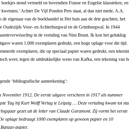
e boekjes stond vermeld en bovendien Franse en Engelse klassieken, en
 kwetsten.’ Achter De Vijf Ponden Pers staat, al dan niet mede, A.A.
n de eigenaar van de boekhandel in Het huis aan de drie grachten, het
 de Oudezijds Voor- en Achterburgwal en de Grimburgwal. In 1944
aanteverwisseling
in de vertaling van Nini Brunt. Ik kon het gelukkig
itgave waren 1.000 exemplaren gedrukt, een hoge oplage voor die tijd.
nummerde exemplaren, die op speciaal papier waren gedrukt, een tekeni
och weer, tegen de uitdrukkelijke wens van Kafka, een tekening van h
lgende ‘bibliografische aanteekening’:
in November 1912. De eerste uitgave verscheen in 1917 als nummer
ste Tag bij Kurt Wolff Verlag te Leipzig … Deze vertaling kwam tot st
orlogsjaar gezet uit de letter van Claude Garamont. Zij vormt het eerste
De oplage bedraagt 1000 exemplaren op gewoon papier en 10
Banzay-papier.