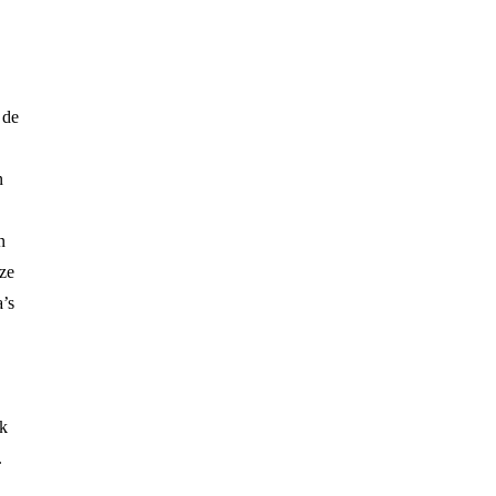
 de
n
n
eze
a’s
jk
.