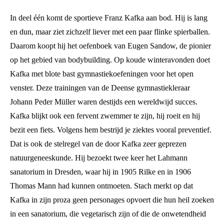
In deel één komt de sportieve Franz Kafka aan bod. Hij is lang
en dun, maar ziet zichzelf liever met een paar flinke spierballen.
Daarom koopt hij het oefenboek van Eugen Sandow, de pionier
op het gebied van bodybuilding. Op koude winteravonden doet
Kafka met blote bast gymnastiekoefeningen voor het open
venster. Deze trainingen van de Deense gymnastiekleraar
Johann Peder Müller waren destijds een wereldwijd succes.
Kafka blijkt ook een fervent zwemmer te zijn, hij roeit en hij
bezit een fiets. Volgens hem bestrijd je ziektes vooral preventief.
Dat is ook de stelregel van de door Kafka zeer geprezen
natuurgeneeskunde. Hij bezoekt twee keer het Lahmann
sanatorium in Dresden, waar hij in 1905 Rilke en in 1906
Thomas Mann had kunnen ontmoeten. Stach merkt op dat
Kafka in zijn proza geen personages opvoert die hun heil zoeken
in een sanatorium, die vegetarisch zijn of die de onwetendheid