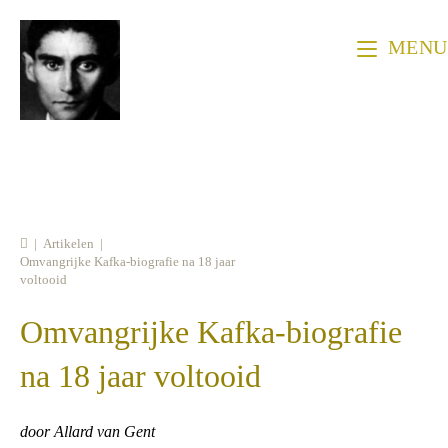
Ga
naar
MENU
inhoud
|
Artikelen
|
Omvangrijke Kafka-biografie na 18 jaar
voltooid
Omvangrijke Kafka-biografie
na 18 jaar voltooid
door Allard van Gent