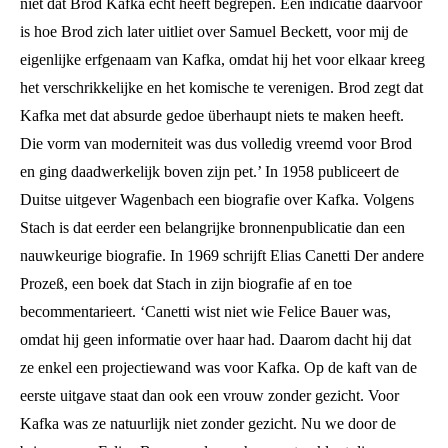
niet dat Brod Kafka echt heeft begrepen. Een indicatie daarvoor
is hoe Brod zich later uitliet over Samuel Beckett, voor mij de
eigenlijke erfgenaam van Kafka, omdat hij het voor elkaar kreeg
het verschrikkelijke en het komische te verenigen. Brod zegt dat
Kafka met dat absurde gedoe überhaupt niets te maken heeft.
Die vorm van moderniteit was dus volledig vreemd voor Brod
en ging daadwerkelijk boven zijn pet.’ In 1958 publiceert de
Duitse uitgever Wagenbach een biografie over Kafka. Volgens
Stach is dat eerder een belangrijke bronnenpublicatie dan een
nauwkeurige biografie. In 1969 schrijft Elias Canetti Der andere
Prozeß, een boek dat Stach in zijn biografie af en toe
becommentarieert. ‘Canetti wist niet wie Felice Bauer was,
omdat hij geen informatie over haar had. Daarom dacht hij dat
ze enkel een projectiewand was voor Kafka. Op de kaft van de
eerste uitgave staat dan ook een vrouw zonder gezicht. Voor
Kafka was ze natuurlijk niet zonder gezicht. Nu we door de