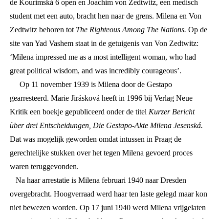
de Kourimská 6 open en Joachim von Zedtwitz, een medisch
student met een auto, bracht hen naar de grens. Milena en Von
Zedtwitz behoren tot
The Righteous Among The Nations.
Op de
site van Yad Vashem staat in de getuigenis van Von Zedtwitz:
‘Milena impressed me as a most intelligent woman, who had
great political wisdom, and was incredibly courageous’.
Op 11 november 1939 is Milena door de Gestapo
gearresteerd. Marie Jirásková heeft in 1996 bij Verlag Neue
Kritik een boekje gepubliceerd onder de titel
Kurzer Bericht
über drei Entscheidungen, Die Gestapo-Akte Milena Jesenská.
Dat was mogelijk geworden omdat intussen in Praag de
gerechtelijke stukken over het tegen Milena gevoerd proces
waren teruggevonden.
Na haar arrestatie is Milena februari 1940 naar Dresden
overgebracht. Hoogverraad werd haar ten laste gelegd maar kon
niet bewezen worden. Op 17 juni 1940 werd Milena vrijgelaten