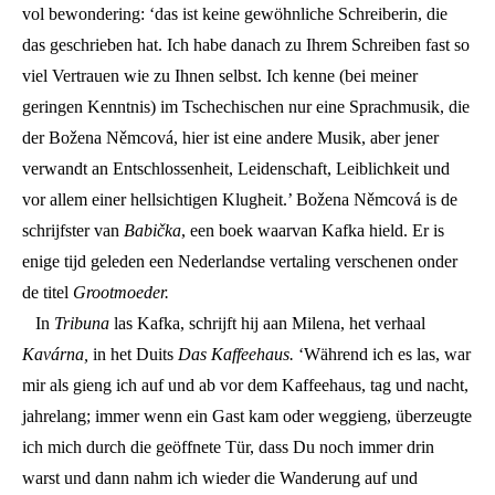
vol bewondering: ‘das ist keine gewöhnliche Schreiberin, die
das geschrieben hat. Ich habe danach zu Ihrem Schreiben fast so
viel Vertrauen wie zu Ihnen selbst. Ich kenne (bei meiner
geringen Kenntnis) im Tschechischen nur eine Sprachmusik, die
der Božena Němcová, hier ist eine andere Musik, aber jener
verwandt an Entschlossenheit, Leidenschaft, Leiblichkeit und
vor allem einer hellsichtigen Klugheit.’ Božena Němcová is de
schrijfster van
Babička
, een boek waarvan Kafka hield. Er is
enige tijd geleden een Nederlandse vertaling verschenen onder
de titel
Grootmoeder.
In
Tribuna
las Kafka, schrijft hij aan Milena, het verhaal
Kavárna,
in het Duits
Das Kaffeehaus.
‘Während ich es las, war
mir als gieng ich auf und ab vor dem Kaffeehaus, tag und nacht,
jahrelang; immer wenn ein Gast kam oder weggieng, überzeugte
ich mich durch die geöffnete Tür, dass Du noch immer drin
warst und dann nahm ich wieder die Wanderung auf und