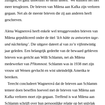
zufügen, es ganz unberührt so stehn lassen.’ We kunnen het niet
meer teruglezen. De brieven van Milena aan Kafka zijn verloren
gegaan. Net als de meeste brieven die zij aan anderen heeft
geschreven.
Alena Wagnerová heeft enkele wel teruggevonden brieven van
Milena gepubliceerd onder de titel
‘Ich hätte zu antworten tage-
und nächtelang’.
Die uitgave dateert al van zo’n vijfentwintig
jaar geleden. Een belangrijk gedeelte van de bewaard gebleven
brieven was gericht aan Willi Schlamm, net als Milena
medewerker van
Přitomnost
. Schlamm was in 1938 met zijn
vrouw uit Wenen gevlucht en wist uiteindelijk Amerika te
bereiken.
Terecht concludeert Wagnerová dat de brieven aan Schlamm
temeer doen beseffen hoeveel met de brieven van Milena aan
Kafka verloren moet zijn gegaan. Treffend is wat Milena aan
Schlamm schrijft over hun persoonlijke relatie op het snijvlak