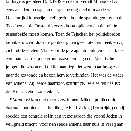
bijdrage is gedateerd 5.4.1939 en daarin vertelt Milena dat zij
eens als klein meisje, toen Tsjechië nog deel uitmaakte van
Oostenrijk-Hongarije, heeft gezien hoe de spanningen tussen de
Tsjechen en de Oostenrijkers zo hoog opliepen dat de politie
tussenbeide moest komen. Toen de Tsjechen het politiekordon
bereikten, werd door de politie op hen geschoten en maakten zij
zich uit de voeten. Vlak voor de gewapende politiemensen bleef
één man staan. Op de grond naast hem lag een Tsjechische
jongen die was geraakt. Die man liep niet weg maar boog zich
naar de gewonde en begon hem te verbinden. Het was de vader
van Milena. Zij leerde daardoor, schrijft ze, ‘wie selten das ist:
die Kunst stehen zu bleiben’.
Přitomnost
kon niet meer verschijnen. Milena publiceerde
daarna – anoniem – in het illegale blad
V Boy
(Ten strijde) en zij
speelde een centrale rol in een verzetsgroep die vooral Joden in
veiligheid bracht. Voor hen stelde Milena haar huis in Praag aan