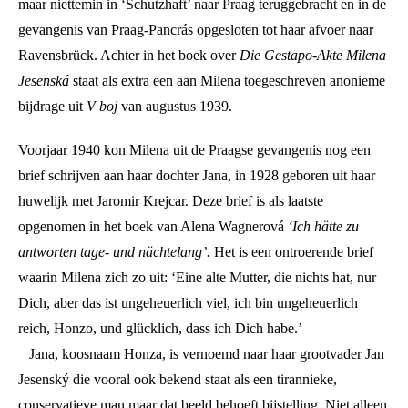
maar niettemin in ‘Schutzhaft’ naar Praag teruggebracht en in de
gevangenis van Praag-Pancrás opgesloten tot haar afvoer naar
Ravensbrück. Achter in het boek over
Die Gestapo-Akte Milena
Jesenská
staat als extra een aan Milena toegeschreven anonieme
bijdrage uit
V boj
van augustus 1939.
Voorjaar 1940 kon Milena uit de Praagse gevangenis nog een
brief schrijven aan haar dochter Jana, in 1928 geboren uit haar
huwelijk met Jaromir Krejcar. Deze brief is als laatste
opgenomen in het boek van Alena Wagnerová
‘Ich hätte zu
antworten tage- und nächtelang’.
Het is een ontroerende brief
waarin Milena zich zo uit: ‘Eine alte Mutter, die nichts hat, nur
Dich, aber das ist ungeheuerlich viel, ich bin ungeheuerlich
reich, Honzo, und glücklich, dass ich Dich habe.’
Jana, koosnaam Honza, is vernoemd naar haar grootvader Jan
Jesenský die vooral ook bekend staat als een tirannieke,
conservatieve man maar dat beeld behoeft bijstelling. Niet alleen