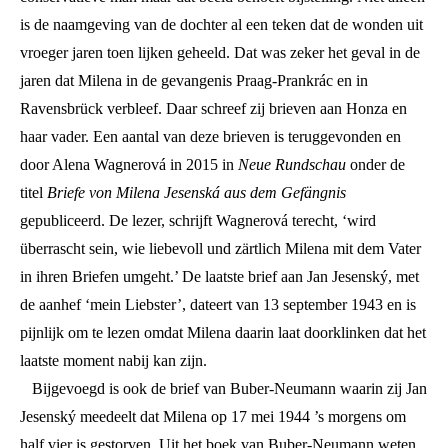
is de naamgeving van de dochter al een teken dat de wonden uit
vroeger jaren toen lijken geheeld. Dat was zeker het geval in de
jaren dat Milena in de gevangenis Praag-Prankrác en in
Ravensbrück verbleef. Daar schreef zij brieven aan Honza en
haar vader. Een aantal van deze brieven is teruggevonden en
door Alena Wagnerová in 2015 in
Neue Rundschau
onder de
titel
Briefe von Milena Jesenská aus dem Gefängnis
gepubliceerd. De lezer, schrijft Wagnerová terecht, ‘wird
überrascht sein, wie liebevoll und zärtlich Milena mit dem Vater
in ihren Briefen umgeht.’ De laatste brief aan Jan Jesenský, met
de aanhef ‘mein Liebster’, dateert van 13 september 1943 en is
pijnlijk om te lezen omdat Milena daarin laat doorklinken dat het
laatste moment nabij kan zijn.
Bijgevoegd is ook de brief van Buber-Neumann waarin zij Jan
Jesenský meedeelt dat Milena op 17 mei 1944 ’s morgens om
half vier is gestorven. Uit het boek van Buber-Neumann weten