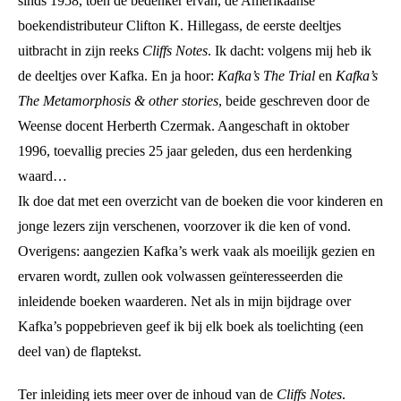
sinds 1958, toen de bedenker ervan, de Amerikaanse
boekendistributeur Clifton K. Hillegass, de eerste deeltjes
uitbracht in zijn reeks
Cliffs Notes
. Ik dacht: volgens mij heb ik
de deeltjes over Kafka. En ja hoor:
Kafka’s The Trial
en
Kafka’s
The Metamorphosis & other stories
, beide geschreven door de
Weense docent Herberth Czermak. Aangeschaft in oktober
1996, toevallig precies 25 jaar geleden, dus een herdenking
waard…
Ik doe dat met een overzicht van de boeken die voor kinderen en
jonge lezers zijn verschenen, voorzover ik die ken of vond.
Overigens: aangezien Kafka’s werk vaak als moeilijk gezien en
ervaren wordt, zullen ook volwassen geïnteresseerden die
inleidende boeken waarderen. Net als in mijn bijdrage over
Kafka’s poppebrieven geef ik bij elk boek als toelichting (een
deel van) de flaptekst.
Ter inleiding iets meer over de inhoud van de
Cliffs Notes
.