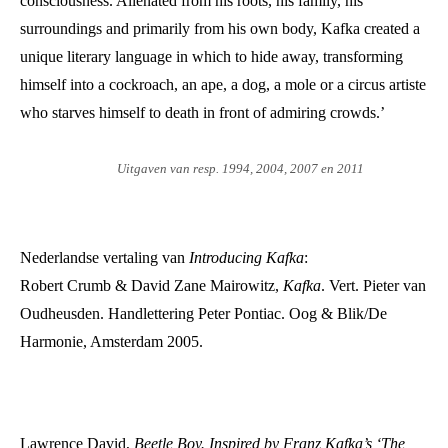
consciousness. Alienated from his roots, his family, his
surroundings and primarily from his own body, Kafka created a
unique literary language in which to hide away, transforming
himself into a cockroach, an ape, a dog, a mole or a circus artiste
who starves himself to death in front of admiring crowds.’
Uitgaven van resp. 1994, 2004, 2007 en 2011
Nederlandse vertaling van
Introducing Kafka
:
Robert Crumb & David Zane Mairowitz,
Kafka
.
Vert. Pieter van
Oudheusden. Handlettering Peter Pontiac. Oog & Blik/De
Harmonie, Amsterdam 2005.
Lawrence David,
Beetle Boy.
Inspired by Franz Kafka’s ‘The