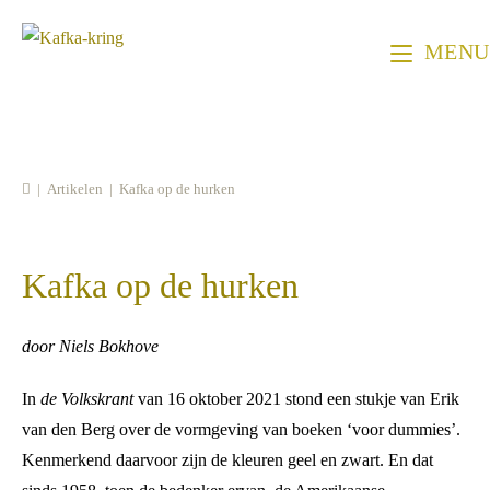
Ga
naar
MENU
inhoud
|
Artikelen
|
Kafka op de hurken
Kafka op de hurken
door Niels Bokhove
In
de Volkskrant
van 16 oktober 2021 stond een stukje van Erik
van den Berg over de vormgeving van boeken ‘voor dummies’.
Kenmerkend daarvoor zijn de kleuren geel en zwart. En dat