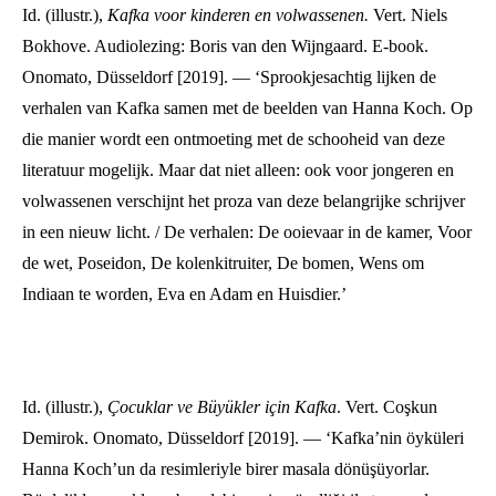
Id. (illustr.),
Kafka voor kinderen en volwassenen
.
Vert. Niels
Bokhove. Audiolezing: Boris van den Wijngaard. E-book.
Onomato, Düsseldorf [2019]. — ‘Sprookjesachtig lijken de
verhalen van Kafka samen met de beelden van Hanna Koch. Op
die manier wordt een ontmoeting met de schooheid van deze
literatuur mogelijk. Maar dat niet alleen: ook voor jongeren en
volwassenen verschijnt het proza van deze belangrijke schrijver
in een nieuw licht. / De verhalen: De ooievaar in de kamer, Voor
de wet, Poseidon, De kolenkitruiter, De bomen, Wens om
Indiaan te worden, Eva en Adam en Huisdier.’
Id. (illustr.),
Çocuklar ve Büyükler için Kafka
. Vert. Coşkun
Demirok. Onomato, Düsseldorf [2019]. — ‘Kafka’nin öyküleri
Hanna Koch’un da resimleriyle birer masala dönüşüyorlar.