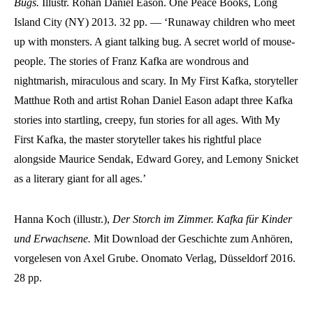
Bugs
.
Illustr. Rohan Daniel Eason. One Peace Books, Long
Island City (NY) 2013. 32 pp. — ‘Runaway children who meet
up with monsters. A giant talking bug. A secret world of mouse-
people. The stories of Franz Kafka are wondrous and
nightmarish, miraculous and scary. In My First Kafka, storyteller
Matthue Roth and artist Rohan Daniel Eason adapt three Kafka
stories into startling, creepy, fun stories for all ages. With My
First Kafka, the master storyteller takes his rightful place
alongside Maurice Sendak, Edward Gorey, and Lemony Snicket
as a literary giant for all ages.’
Hanna Koch (illustr.),
Der Storch im Zimmer.
Kafka für Kinder
und Erwachsene.
Mit Download der Geschichte zum Anhören,
vorgelesen von Axel Grube. Onomato Verlag, Düsseldorf 2016.
28 pp.