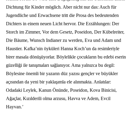
Dichtung für Kinder möglich. Aber nicht nur das: Auch für
Jugendliche und Erwachsene tritt die Prosa des bedeutenden
Dichters in einem neuen Licht hervor. Die Erzählungen: Der
Storch im Zimmer, Vor dem Gesetz, Poseidon, Der Kübelreiter,
Die Bäume, Wunsch Indianer zu werden, Eva und Adam und
Haustier. Kafka’nin öyküleri Hanna Koch’un da resimleriyle
birer masala dönüşüyorlar. Böylelikle çocukların bu edebi eserin
güzelliği ile tanışmaları sağlanıyor. Ama yalnızca bu degil:
Böylesine önemli bir yazarın düz yazısı gençler ve büyükler
açısından da yeni bir yaklaşımla ele alınmakta. Anlatılar:
Odadaki Leylek, Kanun Önünde, Poseidon, Kova Binicisi,
Ağaçlar, Kızılderili olma arzusu, Havva ve Adem, Evcil
Hayvan.’