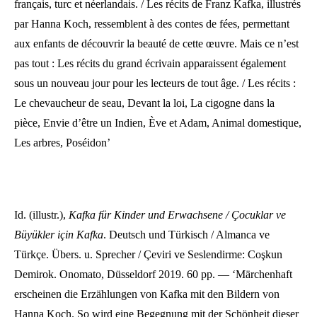
français, turc et néerlandais. / Les récits de Franz Kafka, illustrés
par Hanna Koch, ressemblent à des contes de fées, permettant
aux enfants de découvrir la beauté de cette œuvre. Mais ce n’est
pas tout : Les récits du grand écrivain apparaissent également
sous un nouveau jour pour les lecteurs de tout âge. / Les récits :
Le chevaucheur de seau, Devant la loi, La cigogne dans la
pièce, Envie d’être un Indien, Ève et Adam, Animal domestique,
Les arbres, Poséidon’
Id. (illustr.),
Kafka für Kinder und Erwachsene / Çocuklar ve
Büyükler için Kafka
. Deutsch und Türkisch / Almanca ve
Türkçe. Übers. u. Sprecher / Çeviri ve Seslendirme: Coşkun
Demirok. Onomato, Düsseldorf 2019. 60 pp. — ‘Märchenhaft
erscheinen die Erzählungen von Kafka mit den Bildern von
Hanna Koch. So wird eine Begegnung mit der Schönheit dieser