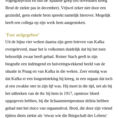
vogelgriepvirus en dus de Spaanse griep (en bovendien kreeg
Brod de ziekte pas in december). Vrijwel zeker niet door een
gezinslid, geen enkele bron spreekt namelijk hierover. Mogelijk
heeft een collega op zijn werk hem aangestoken.
‘Fast aufgegeben’
Uit de bijna vier weken daarna zijn geen brieven van Kafka
overgeleverd, maar het is volkomen duidelijk dat hij het toen
behoorlijk zwaar heeft gehad. Reiner Stach geeft in zijn
biografie een indringend en huiveringwekkend beeld van de
situatie in Praag en van Kafka in die weken. Zeer ernstig was
dat Kafka er een longontsteking bij kreeg, in een orgaan dat toch
al een zwakke stee in zijn lijf was. Hij moet in die tijd, net als bij
het uitbreken van de tbc bij hem in 1917, opnieuw bloed
opgegeven hebben, bij die lichaamstemperatuur deliria hebben
gehad met het risico van orgaanuitval. Brod, die door zijn vriend
tijdens diens ziekte als ‘etwas wie die Bürgschaft des Lebens’