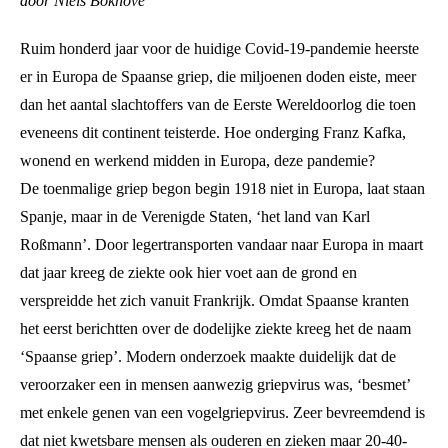
door Niels Bokhove
Ruim honderd jaar voor de huidige Covid-19-pandemie heerste
er in Europa de Spaanse griep, die miljoenen doden eiste, meer
dan het aantal slachtoffers van de Eerste Wereldoorlog die toen
eveneens dit continent teisterde. Hoe onderging Franz Kafka,
wonend en werkend midden in Europa, deze pandemie?
De toenmalige griep begon begin 1918 niet in Europa, laat staan
Spanje, maar in de Verenigde Staten, ‘het land van Karl
Roßmann’. Door legertransporten vandaar naar Europa in maart
dat jaar kreeg de ziekte ook hier voet aan de grond en
verspreidde het zich vanuit Frankrijk. Omdat Spaanse kranten
het eerst berichtten over de dodelijke ziekte kreeg het de naam
‘Spaanse griep’. Modern onderzoek maakte duidelijk dat de
veroorzaker een in mensen aanwezig griepvirus was, ‘besmet’
met enkele genen van een vogelgriepvirus. Zeer bevreemdend is
dat niet kwetsbare mensen als ouderen en zieken maar 20-40-