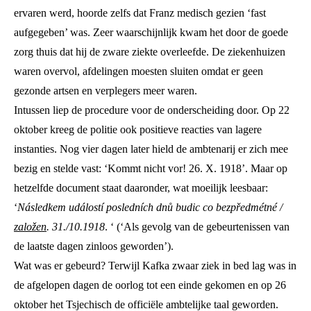
ervaren werd, hoorde zelfs dat Franz medisch gezien ‘fast
aufgegeben’ was. Zeer waarschijnlijk kwam het door de goede
zorg thuis dat hij de zware ziekte overleefde. De ziekenhuizen
waren overvol, afdelingen moesten sluiten omdat er geen
gezonde artsen en verplegers meer waren.
Intussen liep de procedure voor de onderscheiding door. Op 22
oktober kreeg de politie ook positieve reacties van lagere
instanties. Nog vier dagen later hield de ambtenarij er zich mee
bezig en stelde vast: ‘Kommt nicht vor! 26. X. 1918’. Maar op
hetzelfde document staat daaronder, wat moeilijk leesbaar:
‘
Následkem událostí posledních dnů budic co bezpředmétné /
založen
. 31./10.1918
. ‘ (‘Als gevolg van de gebeurtenissen van
de laatste dagen zinloos geworden’).
Wat was er gebeurd? Terwijl Kafka zwaar ziek in bed lag was in
de afgelopen dagen de oorlog tot een einde gekomen en op 26
oktober het Tsjechisch de officiële ambtelijke taal geworden.