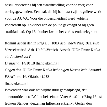
bestuurssecretaris bij een staatsinstelling voor de zorg voor
oorlogsgewonden. Een taak die hij had naast zijn reguliere werk
voor de AUVA. Voor die onderscheiding werd volgens
voorschrift op 9 oktober aan de politie gevraagd of hij geen
strafblad had. Op 16 oktober kwam het verlossende telegram:
Kommt gegen
den in Prag i. J. 188
3
geb., nach
Prag,
Bez. zust.
Vizesekretär d. Arb. Unfall-Versich. Anstalt JUDr. Franz Kafka
ein Anstand vor?
Dringend!
14/10 18 [handtekening]
Gegen den
JU Dr. Franz Kafka
bei obigen Kosten kein Anstand.
PRAG,
am
16. Oktober
191
8
[handtekening]
Bovendien was ook het wijkbestuur geraadpleegd, dat
antwoordde met: ‘Wohnt bei seinem Vater Altstädter Ring 16, ist
ledigen Standes, derzeit an Influenza erkrankt. Gegen den