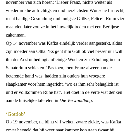
november van zich horen: ‘Lieber Franz, nichts weiter als
wiederum die aufrichtigsten und herzlichsten Wünsche für recht,
recht baldige Gesundung und innigste Grüße, Felice’. Ruim vier
maanden later zou ze in het huwelijk treden met een Berlijnse
zakenman.
Op 14 november was Kafka eindelijk verder aangesterkt, aldus
zijn moeder aan Ottla: ‘Es geht ihm Gottlob viel besser nur will
ihn der Arzt unbedingt auf einige Wochen zur Erholung in ein
Sanatorium schicken.’ Pas toen, toen Franz alweer aan de
beterende hand was, hadden zijn ouders hun vroegere
slaapkamer voor hem ingericht, ‘wo es ihm sehr behaglich ist
und er vollkommen Ruhe hat’. Het doet in de verte wat denken
aan de huiselijke taferelen in
Die Verwandlung
.
‘Gottlob’
Op 19 november, na bijna vijf weken zware ziekte, was Kafka
zover hersteld dat hij weer naar kantoor kon gaan (waar hij