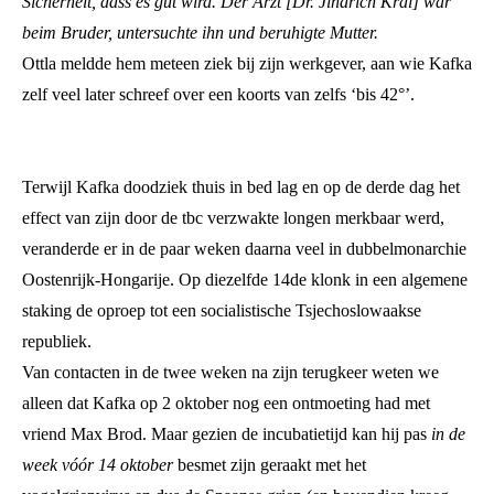
Sicherheit, dass es gut wird. Der Arzt [Dr. Jindřich Král] war
beim Bruder, untersuchte ihn und beruhigte Mutter.
Ottla meldde hem meteen ziek bij zijn werkgever, aan wie Kafka
zelf veel later schreef over een koorts van zelfs ‘bis 42°’.
Terwijl Kafka doodziek thuis in bed lag en op de derde dag het
effect van zijn door de tbc verzwakte longen merkbaar werd,
veranderde er in de paar weken daarna veel in dubbelmonarchie
Oostenrijk-Hongarije. Op diezelfde 14de klonk in een algemene
staking de oproep tot een socialistische Tsjechoslowaakse
republiek.
Van contacten in de twee weken na zijn terugkeer weten we
alleen dat Kafka op 2 oktober nog een ontmoeting had met
vriend Max Brod. Maar gezien de incubatietijd kan hij pas
in de
week vóór 14 oktober
besmet zijn geraakt met het