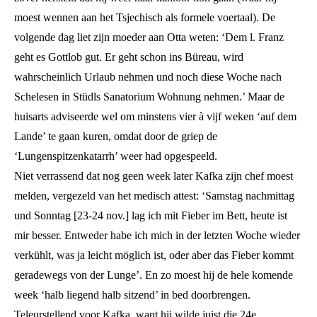
moest wennen aan het Tsjechisch als formele voertaal). De
volgende dag liet zijn moeder aan Otta weten: ‘Dem l. Franz
geht es Gottlob gut. Er geht schon ins Büreau, wird
wahrscheinlich Urlaub nehmen und noch diese Woche nach
Schelesen in Stüdls Sanatorium Wohnung nehmen.’ Maar de
huisarts adviseerde wel om minstens vier à vijf weken ‘auf dem
Lande’ te gaan kuren, omdat door de griep de
‘Lungenspitzenkatarrh’ weer had opgespeeld.
Niet verrassend dat nog geen week later Kafka zijn chef moest
melden, vergezeld van het medisch attest: ‘Samstag nachmittag
und Sonntag [23-24 nov.] lag ich mit Fieber im Bett, heute ist
mir besser. Entweder habe ich mich in der letzten Woche wieder
verkühlt, was ja leicht möglich ist, oder aber das Fieber kommt
geradewegs von der Lunge’. En zo moest hij de hele komende
week ‘halb liegend halb sitzend’ in bed doorbrengen.
Teleurstellend voor Kafka, want hij wilde juist die 24e